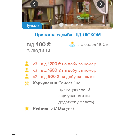
Пульмо
Приватна садиба ПІД ЛІСКОМ
від
400 ₴
до озера
1100м
з людини
x3 -
від
1200
₴
на добу за номер
x3 -
від
1600
₴
на добу за номер
x2 -
від
900
₴
на добу за номер
Харчування
Самостійне
приготування, З
харчуванням (за
додаткову оплату)
Рейтинг
5 (7 Відгуки)