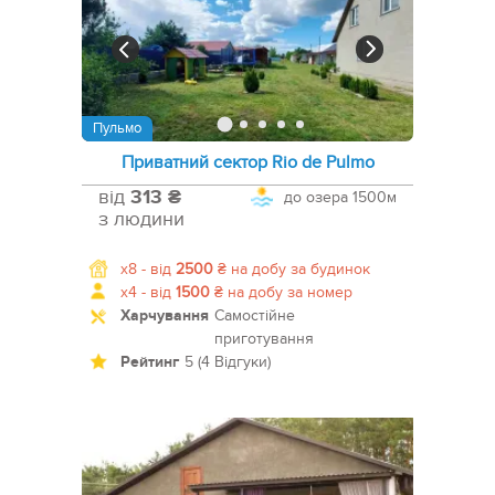
Пульмо
Приватний сектор Rio de Pulmo
від
313 ₴
до озера
1500м
з людини
x8 -
від
2500
₴
на добу за будинок
x4 -
від
1500
₴
на добу за номер
Харчування
Самостійне
приготування
Рейтинг
5 (4 Відгуки)