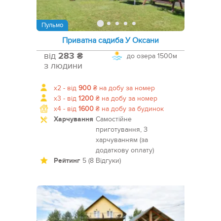
Пульмо
Приватна садиба У Оксани
від
283 ₴
до озера
1500м
з людини
x2 -
від
900
₴
на добу за номер
x3 -
від
1200
₴
на добу за номер
x4 -
від
1600
₴
на добу за будинок
Харчування
Самостійне
приготування, З
харчуванням (за
додаткову оплату)
Рейтинг
5 (8 Відгуки)