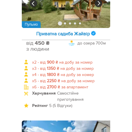
Пульмо
Приватна садиба Жайвір
від
450 ₴
до озера
700м
з людини
x2 -
від
900
₴
на добу за номер
x3 -
від
1350
₴
на добу за номер
x4 -
від
1800
₴
на добу за номер
x5 -
від
2250
₴
на добу за номер
x6 -
від
2700
₴
за апартамент
Харчування
Самостійне
приготування
Рейтинг
5 (5 Відгуки)