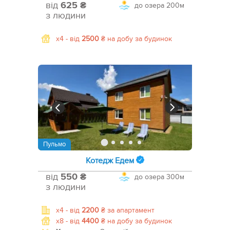
від
625 ₴
до озера
200м
з людини
x4 -
від
2500
₴
на добу за будинок
Пульмо
Котедж Едем
від
550 ₴
до озера
300м
з людини
x4 -
від
2200
₴
за апартамент
x8 -
від
4400
₴
на добу за будинок