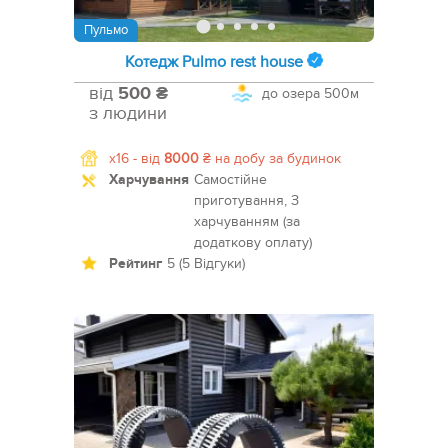
Пульмо
Котедж Pulmo rest house
від
500 ₴
до озера
500м
з людини
x16 -
від
8000
₴
на добу за будинок
Харчування
Самостійне
приготування, З
харчуванням (за
додаткову оплату)
Рейтинг
5 (5 Відгуки)