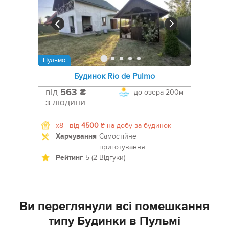
Пульмо
Будинок Rio de Pulmo
від
563 ₴
до озера
200м
з людини
x8 -
від
4500
₴
на добу за будинок
Харчування
Самостійне
приготування
Рейтинг
5 (2 Відгуки)
Ви переглянули всі помешкання
типу Будинки в Пульмі