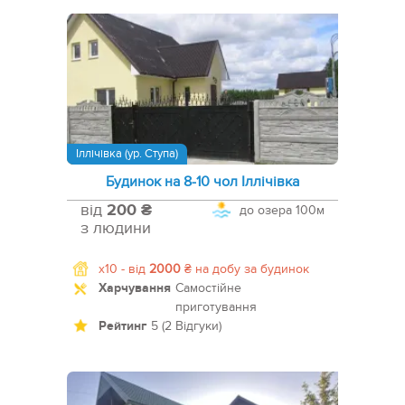
Іллічівка (ур. Ступа)
Будинок на 8-10 чол Іллічівка
від
200 ₴
до озера
100м
з людини
x10 -
від
2000
₴
на добу за будинок
Харчування
Самостійне
приготування
Рейтинг
5 (2 Відгуки)