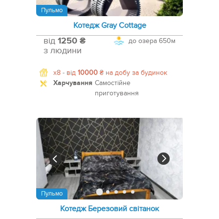
Пульмо
Котедж Gray Cottage
від
1250 ₴
до озера
650м
з людини
x8 -
від
10000
₴
на добу за будинок
Харчування
Самостійне
приготування
Пульмо
Котедж Березовий світанок