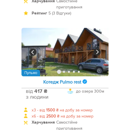
Харчування
Самостійне
приготування
Рейтинг
5 (3 Відгуки)
Пульмо
Котедж Pulmo rest
від
417 ₴
до озера
300м
з людини
x3 -
від
1500
₴
на добу за номер
x6 -
від
2500
₴
на добу за номер
Харчування
Самостійне
приготування