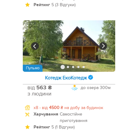
Рейтинг
5 (3 Відгуки)
Пульмо
Котедж ЕкоКотедж
від
563 ₴
до озера
300м
з людини
x8 -
від
4500
₴
на добу за будинок
Харчування
Самостійне
приготування
Рейтинг
5 (1 Відгуки)