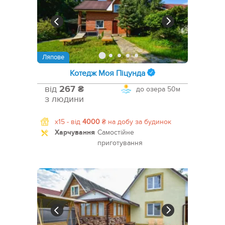
Ляпове
Котедж Моя Піцунда
від
267 ₴
до озера
50м
з людини
x15 -
від
4000
₴
на добу за будинок
Харчування
Самостійне
приготування