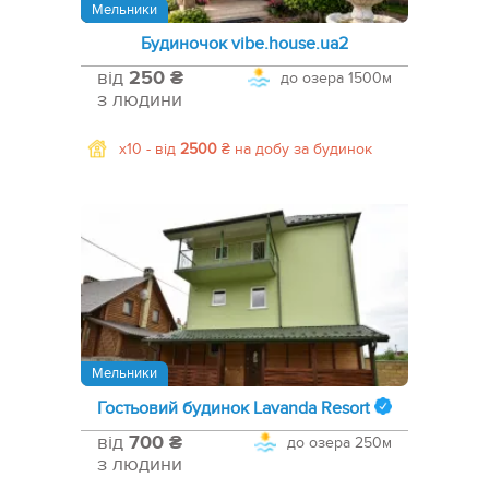
Мельники
Будиночок vibe.house.ua2
від
250 ₴
до озера
1500м
з людини
x10 -
від
2500
₴
на добу за будинок
Мельники
Гостьовий будинок Lavanda Resort
від
700 ₴
до озера
250м
з людини