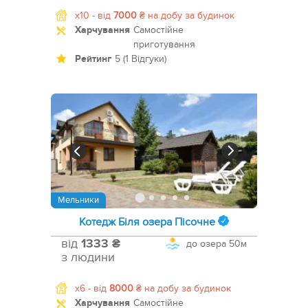
x10 -
від
7000
₴
на добу за будинок
Харчування
Самостійне
приготування
Рейтинг
5 (1 Відгуки)
Мельники
Котедж Біля озера Пісочне
від
1333 ₴
до озера
50м
з людини
x6 -
від
8000
₴
на добу за будинок
Харчування
Самостійне