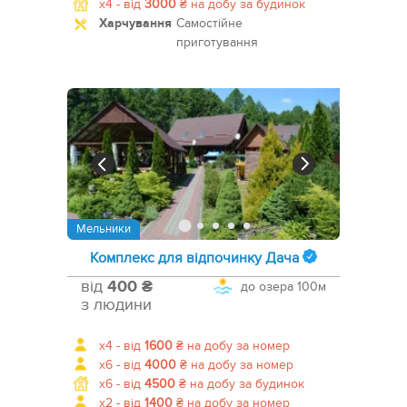
x4 -
від
3000
₴
на добу за будинок
Харчування
Самостійне
приготування
Мельники
Комплекс для відпочинку Дача
від
400 ₴
до озера
100м
з людини
x4 -
від
1600
₴
на добу за номер
x6 -
від
4000
₴
на добу за номер
x6 -
від
4500
₴
на добу за будинок
x2 -
від
1400
₴
на добу за номер