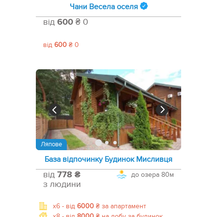
Чани Весела оселя
від
600
₴ 0
від
600
₴ 0
Ляпове
База відпочинку Будинок Мисливця
від
778 ₴
до озера
80м
з людини
x6 -
від
6000
₴
за апартамент
x8 -
від
8000
₴
на добу за будинок