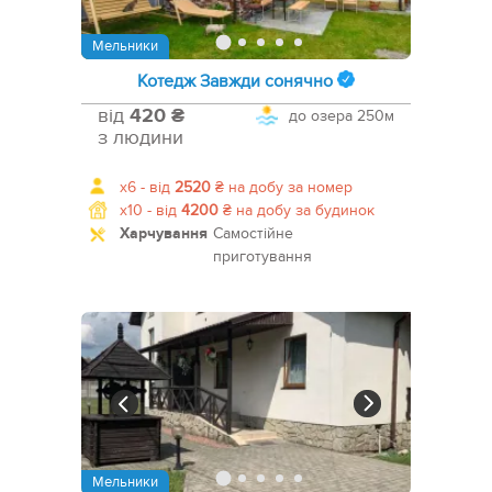
Мельники
Котедж Завжди сонячно
від
420 ₴
до озера
250м
з людини
x6 -
від
2520
₴
на добу за номер
x10 -
від
4200
₴
на добу за будинок
Харчування
Самостійне
приготування
Мельники