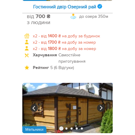
Гостинний двір Озерний рай
від
700 ₴
до озера
350м
з людини
x2 -
від
1400
₴
на добу за будинок
x2 -
від
1700
₴
на добу за номер
x2 -
від
1800
₴
на добу за номер
Харчування
Самостійне
приготування
Рейтинг
5 (6 Відгуки)
Мельники