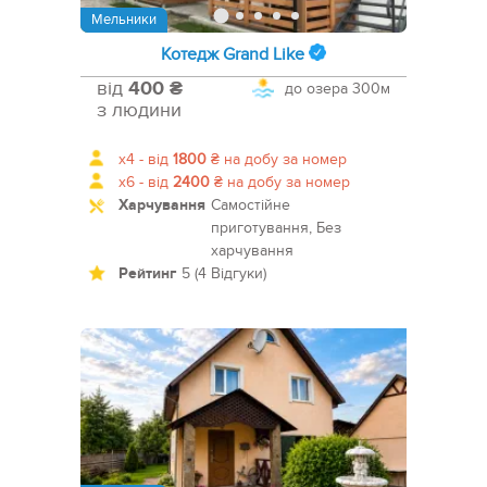
Мельники
Котедж Grand Like
від
400 ₴
до озера
300м
з людини
x4 -
від
1800
₴
на добу за номер
x6 -
від
2400
₴
на добу за номер
Харчування
Самостійне
приготування, Без
харчування
Рейтинг
5 (4 Відгуки)