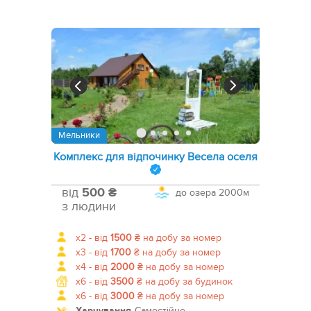
Мельники
Комплекс для відпочинку Весела оселя
від
500 ₴
до озера
2000м
з людини
x2 -
від
1500
₴
на добу за номер
x3 -
від
1700
₴
на добу за номер
x4 -
від
2000
₴
на добу за номер
x6 -
від
3500
₴
на добу за будинок
x6 -
від
3000
₴
на добу за номер
Харчування
Самостійне