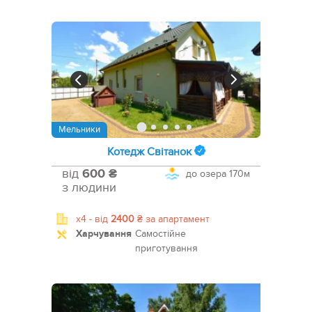
Мельники
Котедж Світанок
від
600 ₴
до озера
170м
з людини
x4 -
від
2400
₴
за апартамент
Харчування
Самостійне
приготування