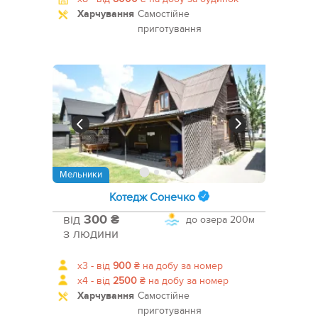
Харчування
Самостійне
приготування
Мельники
Котедж Сонечко
від
300 ₴
до озера
200м
з людини
x3 -
від
900
₴
на добу за номер
x4 -
від
2500
₴
на добу за номер
Харчування
Самостійне
приготування