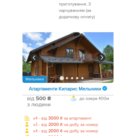
приготування, З
харчуванням (за
додаткову оплату)
Мельники
Апартаменти Кипарис Мельники
від
500 ₴
до озера
400м
з людини
x4 -
від
3000
₴
за апартамент
x3 -
від
2000
₴
на добу за номер
x4 -
від
2000
₴
на добу за номер