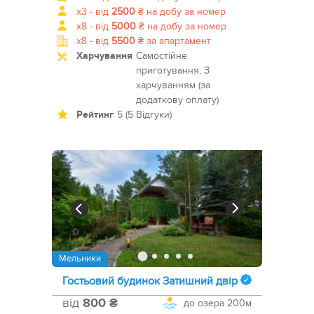
x3 -
від
2500
₴
на добу за номер
x8 -
від
5000
₴
на добу за номер
x8 -
від
5500
₴
за апартамент
Харчування
Самостійне
приготування, З
харчуванням (за
додаткову оплату)
Рейтинг
5 (5 Відгуки)
Мельники
Гостьовий будинок Затишний двір
від
800 ₴
до озера
200м