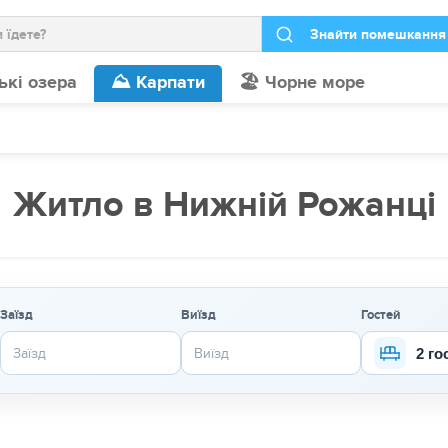
ькі озера
⛰️ Карпати
🏖️ Чорне море
Житло в Нижній Рожанці
Заїзд
Виїзд
Гостей
2 го