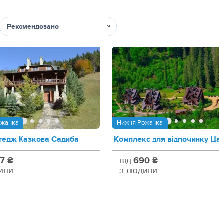
Сортувати
ожанка
Нижня Рожанка
тедж Казкова Садиба
Комплекс для відпочинку Ц
7 ₴
від
690 ₴
ини
з людини