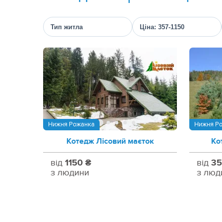
Тип житла
Ціна: 357-1150
Нижня Рожанка
Нижня Р
Котедж Лісовий маєток
Ко
від
1150 ₴
від
35
з людини
з люд