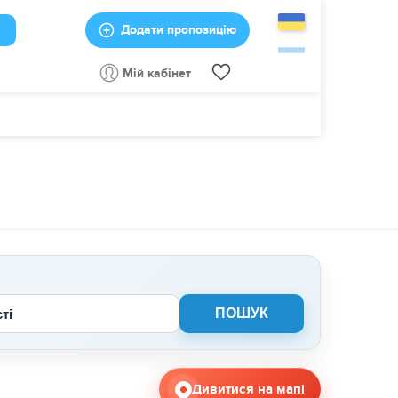
Додати пропозицію
Мій кабінет
сті
Дивитися на мапі