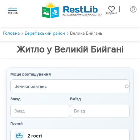
меню
Обране
ВАША БІБЛІОТЕКА ВІДПОЧИНКУ
Головна
Берегівський район
Велика Бийгань
Житло у Великій Бийгані
Місце розташування
Заїзд
Виїзд
Гостей
2 гості