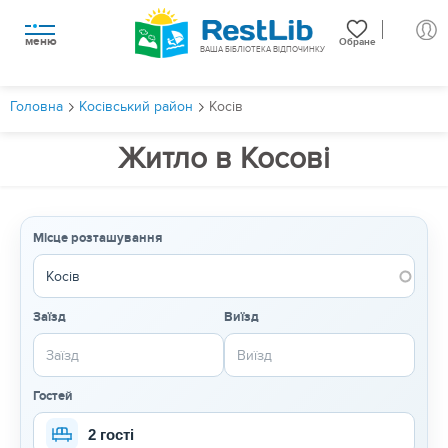
меню
Обране
ВАША БІБЛІОТЕКА ВІДПОЧИНКУ
Головна
Косівський район
Косів
Житло в Косові
Місце розташування
Заїзд
Виїзд
Гостей
2 гості