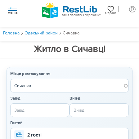
меню
Обране
ВАША БІБЛІОТЕКА ВІДПОЧИНКУ
Головна
Одеський район
Сичавка
Житло в Сичавці
Місце розташування
Заїзд
Виїзд
Гостей
2 гості