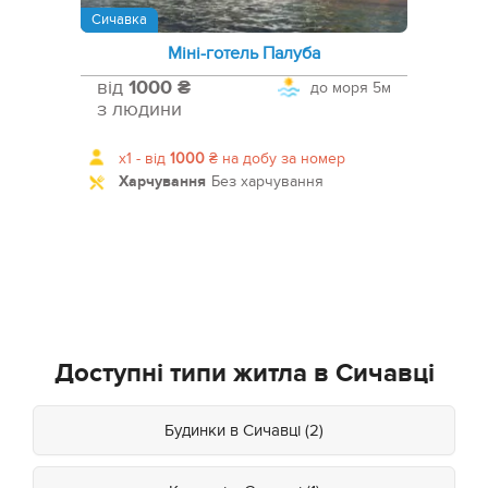
Сичавка
Міні-готель Палуба
від
1000 ₴
до моря
5м
з людини
x1 -
від
1000
₴
на добу за номер
Харчування
Без харчування
Доступні типи житла в Сичавці
Будинки в Сичавці (2)