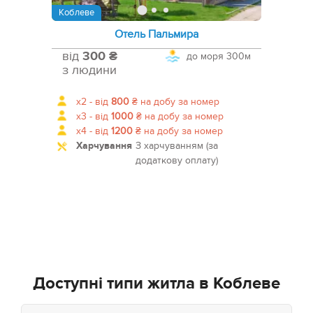
Коблеве
Отель Пальмира
від
300 ₴
до моря
300м
з людини
x2 -
від
800
₴
на добу за номер
x3 -
від
1000
₴
на добу за номер
x4 -
від
1200
₴
на добу за номер
Харчування
З харчуванням (за
додаткову оплату)
Доступні типи житла в Коблеве