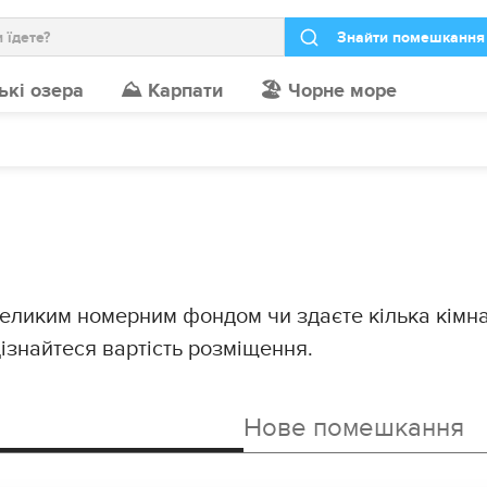
ькі озера
⛰️ Карпати
🏖️ Чорне море
еликим номерним фондом чи здаєте кілька кімнат,
знайтеся вартість розміщення.
Нове помешкання