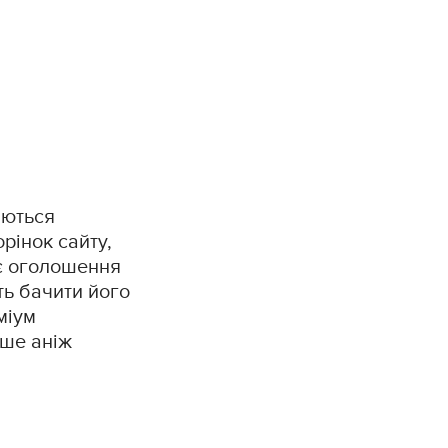
аються
рінок сайту,
є оголошення
уть бачити його
міум
іше аніж