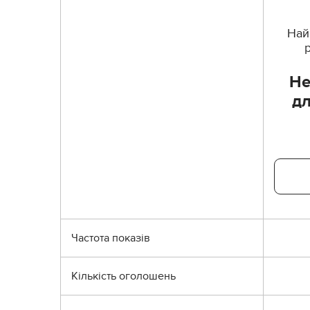
Най
Не
д
Частота показів
Кількість оголошень