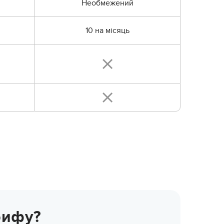
Необмежений
10 на місяць
рифу?