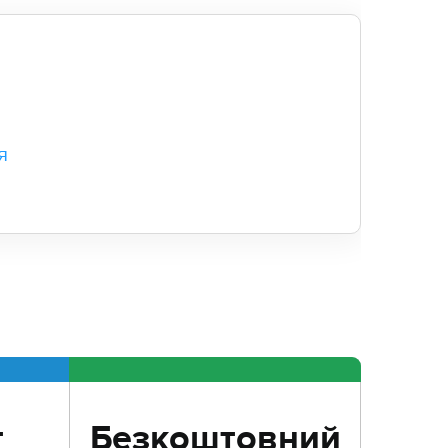
я
т
Безкоштовний