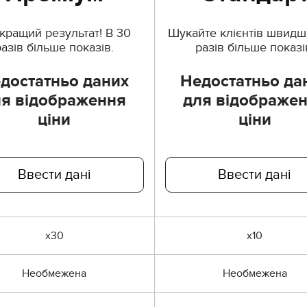
кращий результат! В 30
Шукайте клієнтів швидше
разів більше показів.
разів більше показі
достатньо даних
Недостатньо да
ля відображення
для відображе
ціни
ціни
Ввести дані
Ввести дані
x30
x10
Необмежена
Необмежена