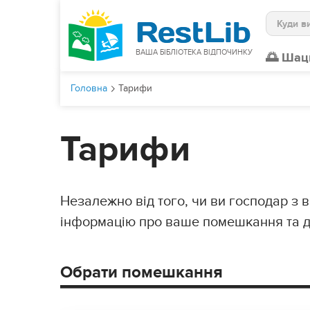
Пошук
ВАША БІБЛІОТЕКА ВІДПОЧИНКУ
🌅 Шац
Головна
Тарифи
Тарифи
Незалежно від того, чи ви господар з в
інформацію про ваше помешкання та ді
Type ads
Обрати помешкання