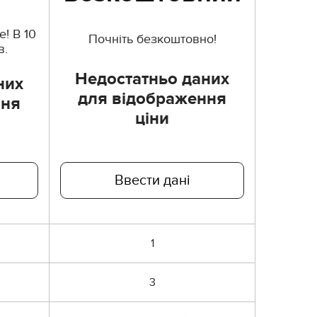
! В 10
Почніть безкоштовно!
в.
Недостатньо даних
них
для відображення
ння
ціни
Ввести дані
1
3