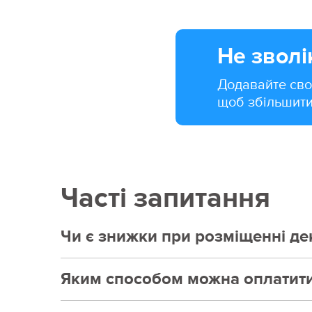
Не зволі
Додавайте сво
щоб збільшити
Часті запитання
Чи є знижки при розміщенні де
Яким способом можна оплатит