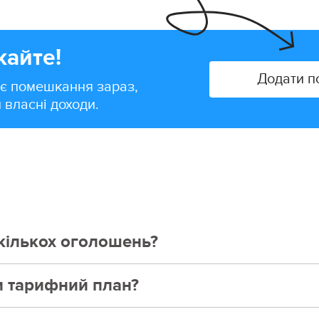
кайте!
Додати 
є помешкання зараз,
 власні доходи.
кількох оголошень?
и тарифний план?