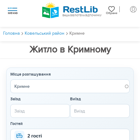
меню
Обране
ВАША БІБЛІОТЕКА ВІДПОЧИНКУ
Головна
Ковельський район
Кримне
Житло в Кримному
Місце розташування
Заїзд
Виїзд
Гостей
2 гості