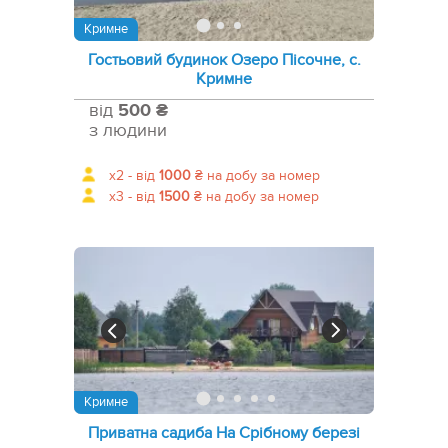
Кримне
Гостьовий будинок Озеро Пісочне, с.
Кримне
від
500 ₴
з людини
x2 -
від
1000
₴
на добу за номер
x3 -
від
1500
₴
на добу за номер
Кримне
Приватна садиба На Срібному березі