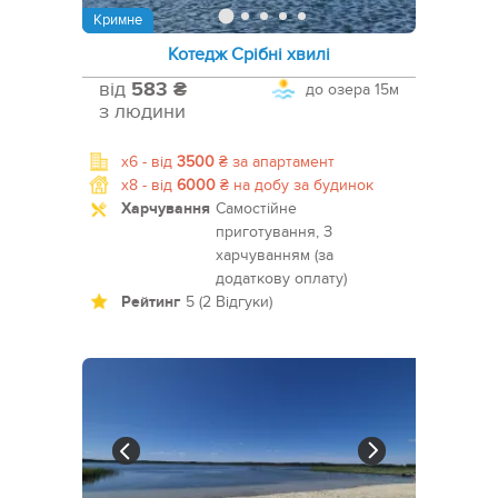
Кримне
Котедж Срібні хвилі
від
583 ₴
до озера
15м
з людини
x6 -
від
3500
₴
за апартамент
x8 -
від
6000
₴
на добу за будинок
Харчування
Самостійне
приготування, З
харчуванням (за
додаткову оплату)
Рейтинг
5 (2 Відгуки)