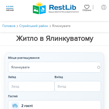
меню
Обране
ВАША БІБЛІОТЕКА ВІДПОЧИНКУ
Головна
Стрийський район
Ялинкувате
Житло в Ялинкуватому
Місце розташування
Заїзд
Виїзд
Гостей
2 гості