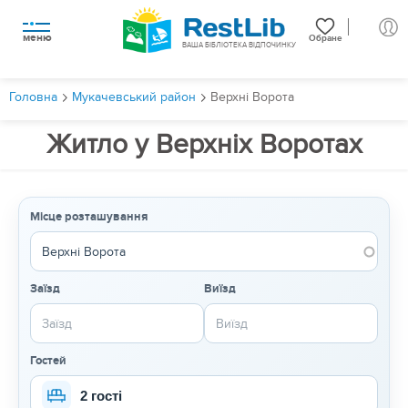
меню
Обране
ВАША БІБЛІОТЕКА ВІДПОЧИНКУ
Головна
Мукачевський район
Верхні Ворота
Житло у Верхніх Воротах
Місце розташування
Заїзд
Виїзд
Гостей
2 гості