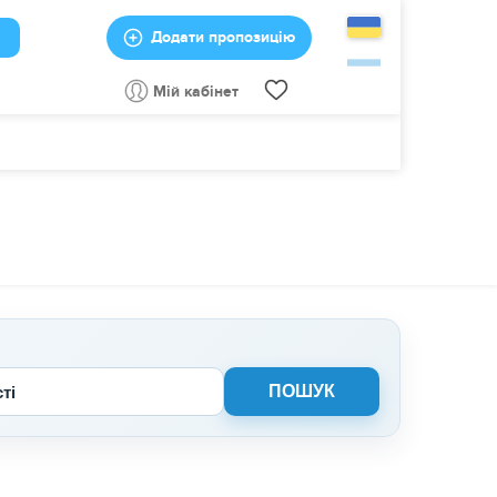
Додати пропозицію
Мій кабінет
сті