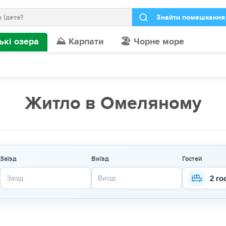
ькі озера
⛰️ Карпати
🏖️ Чорне море
Житло в Омеляному
Заїзд
Виїзд
Гостей
2 го