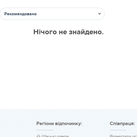
Сортувати
Нічого не знайдено.
Регіони відпочинку:
Співпраця:
🌅 Шацькі озера
Розмістити о