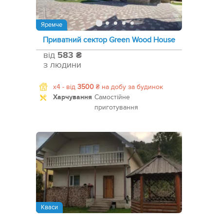
Яремче
Приватний сектор Green Wood House
від
583 ₴
з людини
x4 -
від
3500
₴
на добу за будинок
Харчування
Самостійне
приготування
Кваси