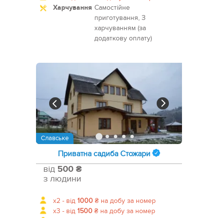
Харчування
Самостійне
приготування, З
харчуванням (за
додаткову оплату)
Славське
Приватна садиба Стожари
від
500 ₴
з людини
x2 -
від
1000
₴
на добу за номер
x3 -
від
1500
₴
на добу за номер