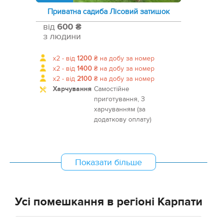
Приватна садиба Лісовий затишок
від
600 ₴
з людини
x2 -
від
1200
₴
на добу за номер
x2 -
від
1400
₴
на добу за номер
x2 -
від
2100
₴
на добу за номер
Харчування
Самостійне
приготування, З
харчуванням (за
додаткову оплату)
Показати більше
Усі помешкання в регіоні Карпати