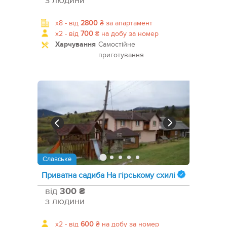
з людини
x8 -
від
2800
₴
за апартамент
x2 -
від
700
₴
на добу за номер
Харчування
Самостійне
приготування
Славське
Приватна садиба На гірському схилі
від
300 ₴
з людини
x2 -
від
600
₴
на добу за номер