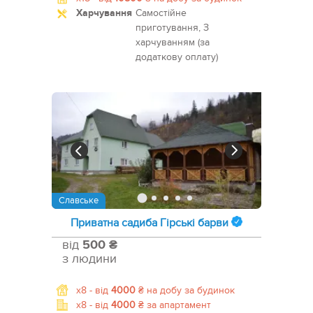
Харчування
Самостійне
приготування, З
харчуванням (за
додаткову оплату)
Славське
Приватна садиба Гірські барви
від
500 ₴
з людини
x8 -
від
4000
₴
на добу за будинок
x8 -
від
4000
₴
за апартамент