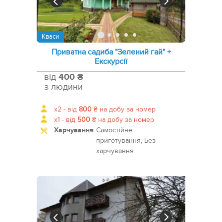
Кваси
Приватна садиба "Зелений гай" +
Екскурсії
від
400 ₴
з людини
x2 -
від
800
₴
на добу за номер
x1 -
від
500
₴
на добу за номер
Харчування
Самостійне
приготування, Без
харчування