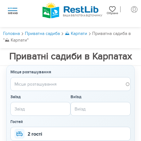
меню
Обране
ВАША БІБЛІОТЕКА ВІДПОЧИНКУ
Головна
Приватна садиба
⛰️ Карпати
Приватна садиба в
"⛰️ Карпати"
Приватні садиби в Карпатах
Місце розташування
Заїзд
Виїзд
Гостей
2 гості