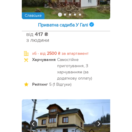
Славське
Приватна садиба У Галі
від
417 ₴
з людини
x6 -
від
2500
₴
за апартамент
Харчування
Самостійне
приготування, З
харчуванням (за
додаткову оплату)
Рейтинг
5 (1 Відгуки)