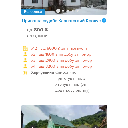
Волосянка
Приватна садиба Карпатський Крокус
від
800 ₴
з людини
x12 -
від
9600
₴
за апартамент
x2 -
від
1600
₴
на добу за номер
x3 -
від
2400
₴
на добу за номер
x4 -
від
3200
₴
на добу за номер
Харчування
Самостійне
приготування, З
харчуванням (за
додаткову оплату)