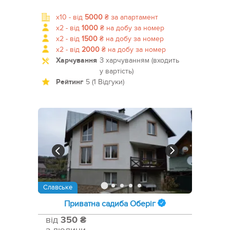
x10 -
від
5000
₴
за апартамент
x2 -
від
1000
₴
на добу за номер
x2 -
від
1500
₴
на добу за номер
x2 -
від
2000
₴
на добу за номер
Харчування
З харчуванням (входить
у вартість)
Рейтинг
5 (1 Відгуки)
Славське
Приватна садиба Оберіг
від
350 ₴