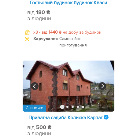
Гостьовий будинок будинок Кваси
від
180 ₴
з людини
x8 -
від
1440
₴
на добу за будинок
Харчування
Самостійне
приготування
Славське
Приватна садиба Колиска Карпат
від
500 ₴
з людини