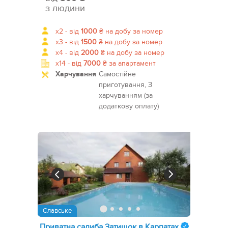
з людини
x2 -
від
1000
₴
на добу за номер
x3 -
від
1500
₴
на добу за номер
x4 -
від
2000
₴
на добу за номер
x14 -
від
7000
₴
за апартамент
Харчування
Самостійне
приготування, З
харчуванням (за
додаткову оплату)
Славське
Приватна садиба Затишок в Карпатах