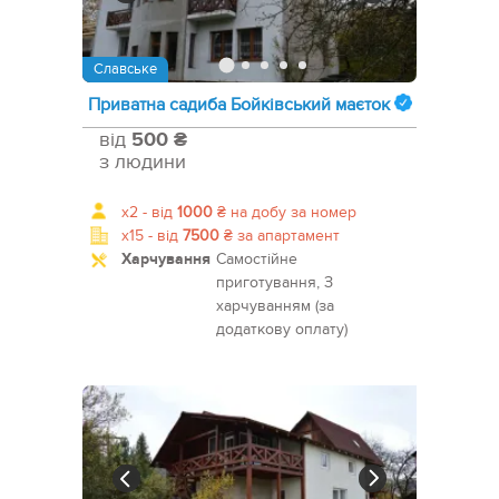
Славське
Приватна садиба Бойківський маєток
від
500 ₴
з людини
x2 -
від
1000
₴
на добу за номер
x15 -
від
7500
₴
за апартамент
Харчування
Самостійне
приготування, З
харчуванням (за
додаткову оплату)