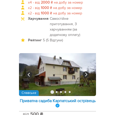
x4 -
від
2000
₴
на добу за номер
x2 -
від
1000
₴
на добу за номер
x2 -
від
1000
₴
на добу за номер
Харчування
Самостійне
приготування, З
харчуванням (за
додаткову оплату)
Рейтинг
5 (5 Відгуки)
Славське
Приватна садиба Карпатський острівець
від
500 ₴