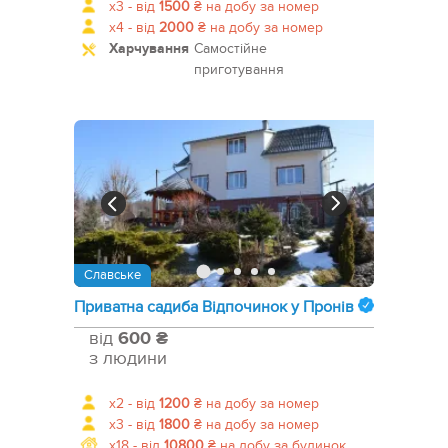
x3 -
від
1500
₴
на добу за номер
x4 -
від
2000
₴
на добу за номер
Харчування
Самостійне
приготування
Славське
Приватна садиба Відпочинок у Пронів
від
600 ₴
з людини
x2 -
від
1200
₴
на добу за номер
x3 -
від
1800
₴
на добу за номер
x18 -
від
10800
₴
на добу за будинок