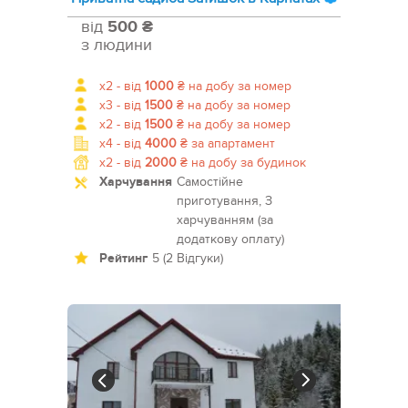
від
500 ₴
з людини
x2 -
від
1000
₴
на добу за номер
x3 -
від
1500
₴
на добу за номер
x2 -
від
1500
₴
на добу за номер
x4 -
від
4000
₴
за апартамент
x2 -
від
2000
₴
на добу за будинок
Харчування
Самостійне
приготування, З
харчуванням (за
додаткову оплату)
Рейтинг
5 (2 Відгуки)