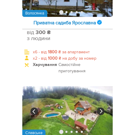
Волосянка
Приватна садиба Ярославна
від
300 ₴
з людини
x6 -
від
1800
₴
за апартамент
x2 -
від
1000
₴
на добу за номер
Харчування
Самостійне
приготування
Славське