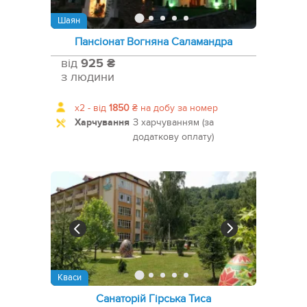
Шаян
Пансіонат Вогняна Саламандра
від
925 ₴
з людини
x2 -
від
1850
₴
на добу за номер
Харчування
З харчуванням (за
додаткову оплату)
Кваси
Санаторій Гірська Тиса