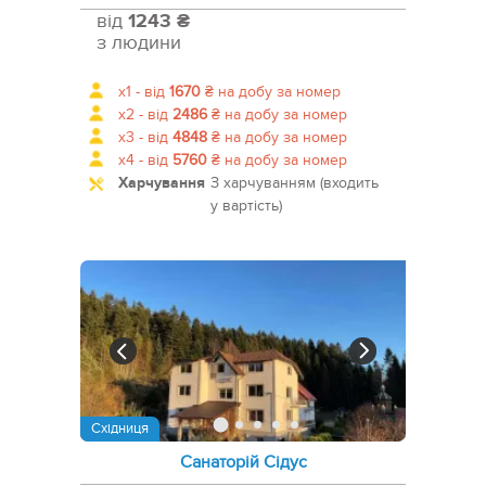
від
1243 ₴
з людини
x1 -
від
1670
₴
на добу за номер
x2 -
від
2486
₴
на добу за номер
x3 -
від
4848
₴
на добу за номер
x4 -
від
5760
₴
на добу за номер
Харчування
З харчуванням (входить
у вартість)
Східниця
Санаторій Сідус