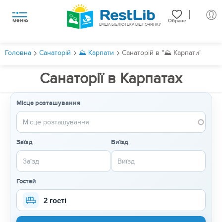
меню
Обране
ВАША БІБЛІОТЕКА ВІДПОЧИНКУ
Головна
Санаторій
⛰️ Карпати
Санаторій в "⛰️ Карпати"
Санаторії в Карпатах
Місце розташування
Заїзд
Виїзд
Гостей
2 гості