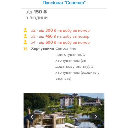
Пансіонат "Сонечко"
від
150 ₴
з людини
x2 -
від
300
₴
на добу за номер
x3 -
від
450
₴
на добу за номер
x4 -
від
600
₴
на добу за номер
Харчування
Самостійне
приготування, З
харчуванням (за
додаткову оплату), З
харчуванням (входить у
вартість)