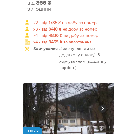
від
866 ₴
з людини
x2 -
від
1785
₴
на добу за номер
x3 -
від
3410
₴
на добу за номер
x4 -
від
4830
₴
на добу за номер
x4 -
від
3465
₴
за апартамент
Харчування
З харчуванням (за
додаткову оплату), З
харчуванням (входить у
вартість)
Татарів