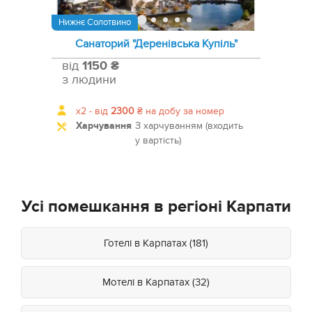
Нижнє Солотвино
Санаторий "Деренівська Купіль"
від
1150 ₴
з людини
x2 -
від
2300
₴
на добу за номер
Харчування
З харчуванням (входить
у вартість)
Усі помешкання в регіоні Карпати
Готелі в Карпатах (181)
Мотелі в Карпатах (32)