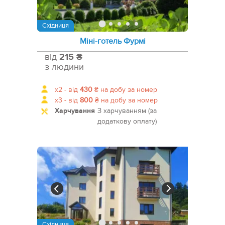
Східниця
Міні-готель Фурмі
від
215 ₴
з людини
x2 -
від
430
₴
на добу за номер
x3 -
від
800
₴
на добу за номер
Харчування
З харчуванням (за
додаткову оплату)
Східниця