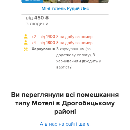
Міні-готель Рудий Лис
від
450 ₴
з людини
x2 -
від
1400
₴
на добу за номер
x4 -
від
1800
₴
на добу за номер
Харчування
З харчуванням (за
додаткову оплату), З
харчуванням (входить у
вартість)
Ви переглянули всі помешкання
типу Мотелі в Дрогобицькому
районі
А в нас на сайті ще є: