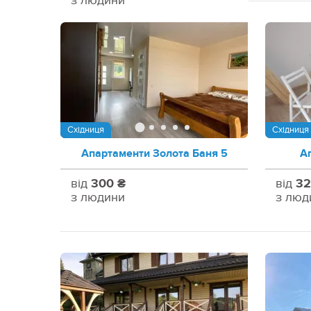
з людини
Східниця
Східниця
Апартаменти Золота Баня 5
А
від
300 ₴
від
32
з людини
з люд