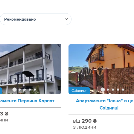
Сортувати
Східниця
аменти Перлина Карпат
Апартаменти "Ілона" в це
Східниці
3 ₴
ини
від
290 ₴
з людини