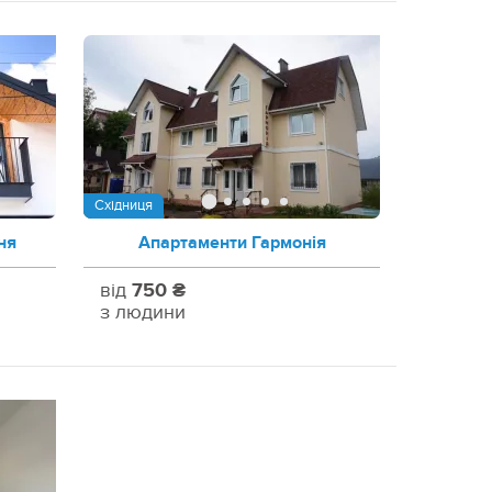
Східниця
ня
Апартаменти Гармонія
від
750 ₴
з людини