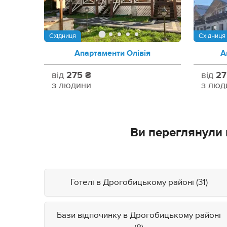
Східниця
Східниця
Апартаменти Олівія
А
від
275 ₴
від
27
з людини
з люд
Ви переглянули 
Готелі в Дрогобицькому районі (31)
Бази відпочинку в Дрогобицькому районі