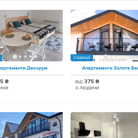
Східниця
партаменти Декорум
Апартаменти Золота Ба
5 ₴
від
375 ₴
ини
з людини