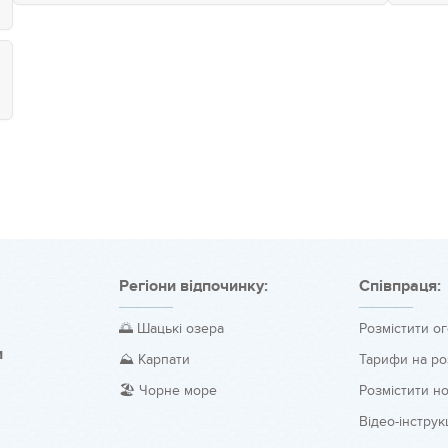
Регіони відпочинку:
Співпраця:
🌅 Шацькі озера
Розмістити о
и
⛰️ Карпати
Тарифи на р
🏖️ Чорне море
Розмістити н
Відео-інструкц