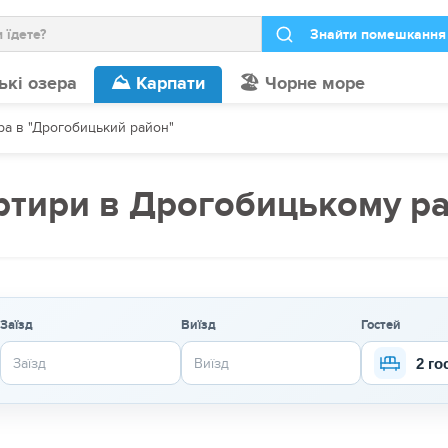
ькі озера
⛰️ Карпати
🏖️ Чорне море
ра в "Дрогобицький район"
ртири в Дрогобицькому ра
Заїзд
Виїзд
Гостей
2 го