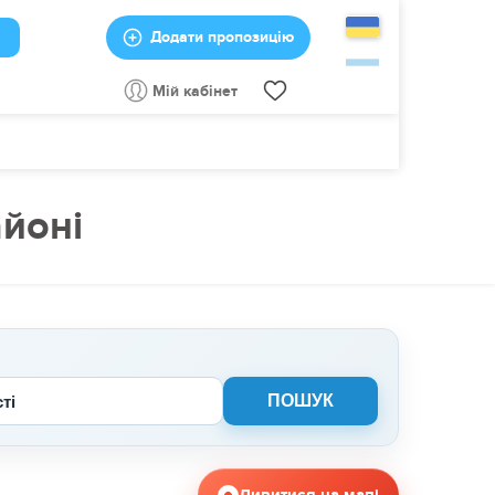
Додати пропозицію
Мій кабінет
йоні
сті