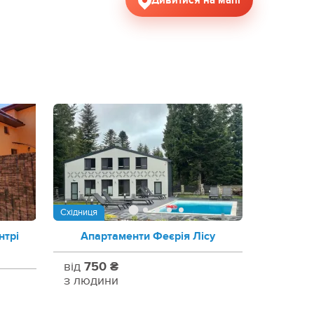
Дивитися на мапі
Східниця
нтрі
Апартаменти Феєрія Лісу
від
750 ₴
з людини