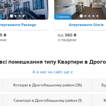
Східниця
партаменти Passage
Апартаменти Gloria
5 ₴
від
360 ₴
ини
з людини
всі помешкання типу Квартири в Дрог
А в нас на сайті ще є:
Котеджі в Дрогобицькому районі (36)
Бу
Санаторії в Дрогобицькому районі (1)
М