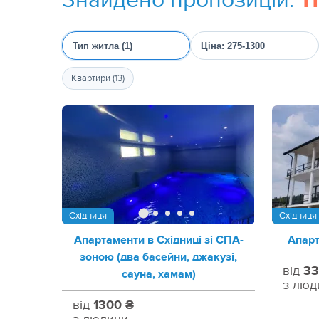
11
Тип житла (1)
Ціна: 275-1300
Квартири (13)
Східниця
Східниця
Апартаменти в Східниці зі СПА-
Апарт
зоною (два басейни, джакузі,
від
33
сауна, хамам)
з люд
від
1300 ₴