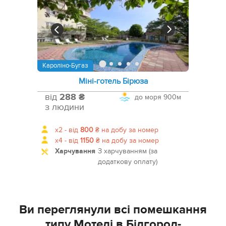
Кароліно-Бугаз
Міні-готель Бірюза
від
288 ₴
до моря
900м
з людини
x2 -
від
800
₴
на добу за номер
x4 -
від
1150
₴
на добу за номер
Харчування
З харчуванням (за
додаткову оплату)
Ви переглянули всі помешкання
типу Мотелі в Білгород-