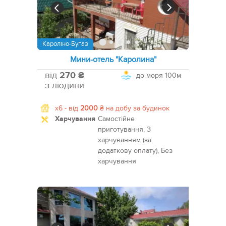
Кароліно-Бугаз
Мини-отель "Каролина"
від
270 ₴
до моря
100м
з людини
x6 -
від
2000
₴
на добу за будинок
Харчування
Самостійне
приготування, З
харчуванням (за
додаткову оплату), Без
харчування