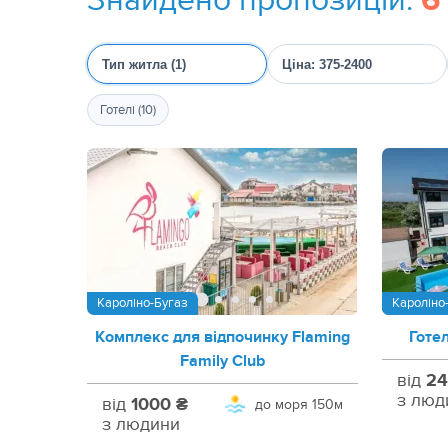
6
Тип житла (1)
Ціна: 375-2400
Готелі (10)
Кароліно-Бугаз
Кароліно
Комплекс для відпочинку Flaming
Готе
Family Club
від
24
з люд
від
1000 ₴
до моря
150м
з людини