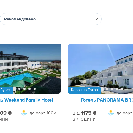
Сортувати
-Бугаз
Кароліно-Бугаз
ль Weekend Family Hotel
Готель PANORAMA BRI
00 ₴
від
1175 ₴
до моря
100м
до моря
ини
з людини