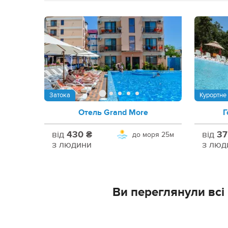
Затока
Курортне
Отель Grand More
Г
від
430 ₴
від
37
до моря
25м
з людини
з люд
Ви переглянули всі