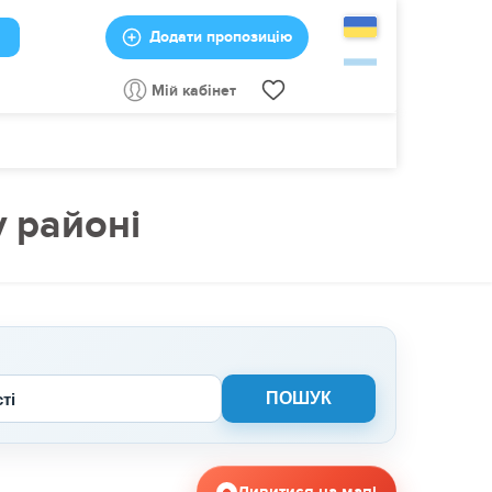
Додати пропозицію
Мій кабінет
у районі
сті