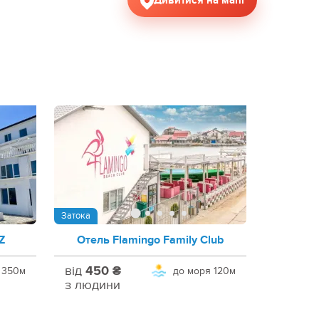
Дивитися на мапі
Затока
Z
Отель Flamingo Family Club
від
450 ₴
350м
до моря
120м
з людини