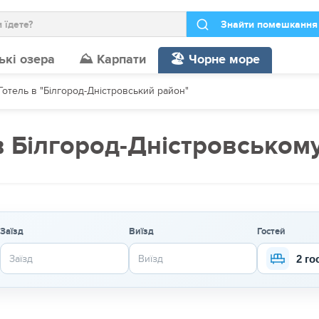
ькі озера
⛰️ Карпати
🏖️ Чорне море
Готель в "Білгород-Дністровський район"
в Білгород-Дністровськом
Заїзд
Виїзд
Гостей
2 го