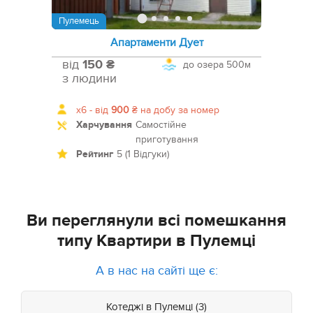
Пулемець
Апартаменти Дует
від
150 ₴
до озера
500м
з людини
x6 -
від
900
₴
на добу за номер
Харчування
Самостійне
приготування
Рейтинг
5 (1 Відгуки)
Ви переглянули всі помешкання
типу Квартири в Пулемці
А в нас на сайті ще є:
Котеджі в Пулемці (3)