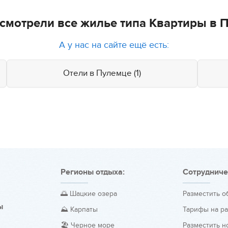
смотрели все жилье типа Квартиры в 
А у нас на сайте ещё есть:
Отели в Пулемце (1)
Регионы отдыха:
Сотрудниче
🌅 Шацкие озера
Разместить 
ы
⛰️ Карпаты
Тарифы на р
🏖️ Черное море
Разместить н