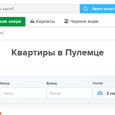
кие озера
⛰️ Карпаты
🏖️ Черное море
ец"
Квартиры в Пулемце
Заезд
Выезд
Гостей
2 го