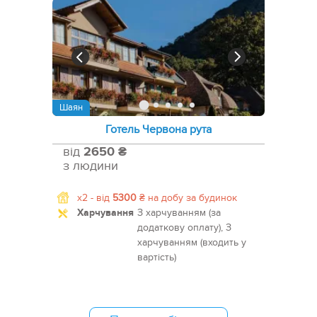
Шаян
Готель Червона рута
від
2650 ₴
з людини
x2 -
від
5300
₴
на добу за будинок
Харчування
З харчуванням (за
додаткову оплату), З
харчуванням (входить у
вартість)