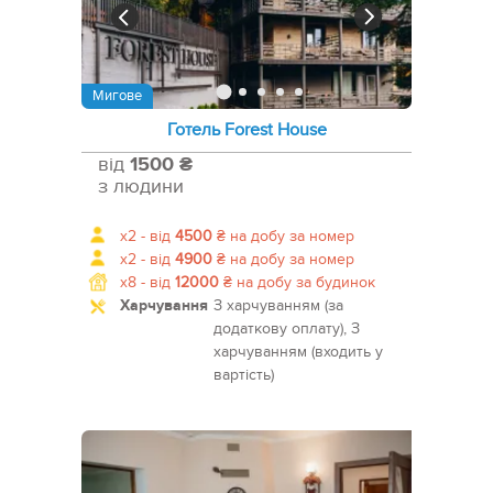
Мигове
Готель Forest House
від
1500 ₴
з людини
x2 -
від
4500
₴
на добу за номер
x2 -
від
4900
₴
на добу за номер
x8 -
від
12000
₴
на добу за будинок
Харчування
З харчуванням (за
додаткову оплату), З
харчуванням (входить у
вартість)