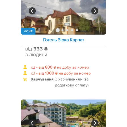
Ясіня
Готель Зірка Карпат
від
333 ₴
з людини
x2 -
від
800
₴
на добу за номер
x3 -
від
1000
₴
на добу за номер
Харчування
З харчуванням (за
додаткову оплату)