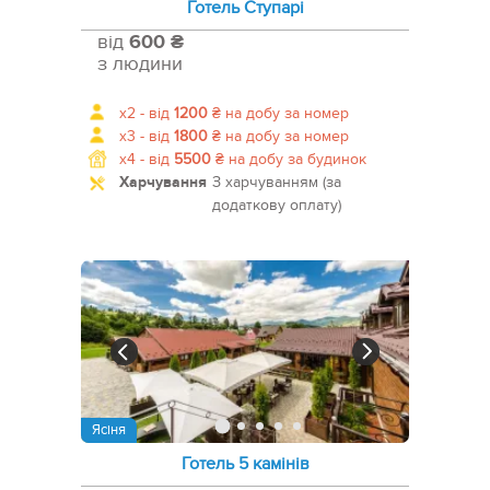
Готель Ступарі
від
600 ₴
з людини
x2 -
від
1200
₴
на добу за номер
x3 -
від
1800
₴
на добу за номер
x4 -
від
5500
₴
на добу за будинок
Харчування
З харчуванням (за
додаткову оплату)
Ясіня
Готель 5 камінів