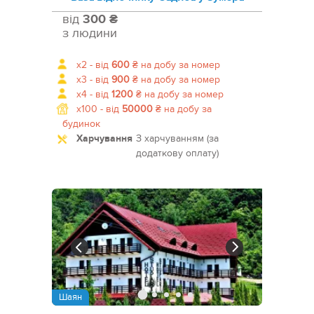
від
300 ₴
з людини
x2 -
від
600
₴
на добу за номер
x3 -
від
900
₴
на добу за номер
x4 -
від
1200
₴
на добу за номер
x100 -
від
50000
₴
на добу за
будинок
Харчування
З харчуванням (за
додаткову оплату)
Шаян