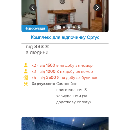
Новоселиця
Комплекс для відпочинку Ортус
від
333 ₴
з людини
x2 -
від
1500
₴
на добу за номер
x3 -
від
1000
₴
на добу за номер
x5 -
від
3500
₴
на добу за будинок
Харчування
Самостійне
приготування, З
харчуванням (за
додаткову оплату)