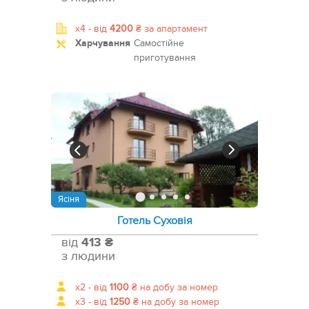
x4 -
від
4200
₴
за апартамент
Харчування
Самостійне
приготування
Ясіня
Готель Суховія
від
413 ₴
з людини
x2 -
від
1100
₴
на добу за номер
x3 -
від
1250
₴
на добу за номер