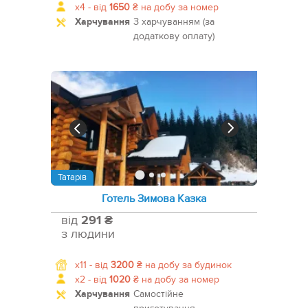
x4 -
від
1650
₴
на добу за номер
Харчування
З харчуванням (за
додаткову оплату)
Татарів
Готель Зимова Казка
від
291 ₴
з людини
x11 -
від
3200
₴
на добу за будинок
x2 -
від
1020
₴
на добу за номер
Харчування
Самостійне