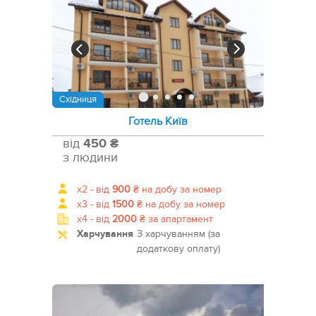
Східниця
Готель Київ
від
450 ₴
з людини
x2 -
від
900
₴
на добу за номер
x3 -
від
1500
₴
на добу за номер
x4 -
від
2000
₴
за апартамент
Харчування
З харчуванням (за
додаткову оплату)