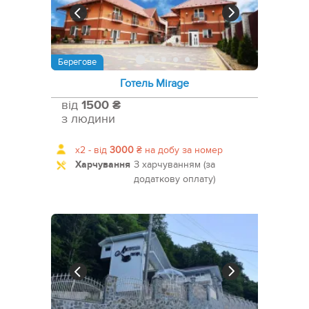
Берегове
Готель Mirage
від
1500 ₴
з людини
x2 -
від
3000
₴
на добу за номер
Харчування
З харчуванням (за
додаткову оплату)