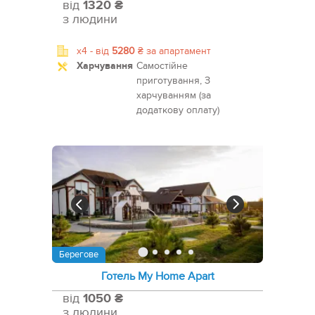
від
1320 ₴
з людини
x4 -
від
5280
₴
за апартамент
Харчування
Самостійне
приготування, З
харчуванням (за
додаткову оплату)
Берегове
Готель My Home Apart
від
1050 ₴
з людини