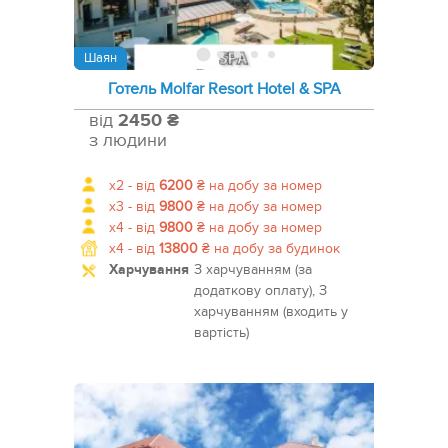
Шаян
Готель Molfar Resort Hotel & SPA
від
2450 ₴
з людини
x2 -
від
6200
₴
на добу за номер
x3 -
від
9800
₴
на добу за номер
x4 -
від
9800
₴
на добу за номер
x4 -
від
13800
₴
на добу за будинок
Харчування
З харчуванням (за
додаткову оплату), З
харчуванням (входить у
вартість)