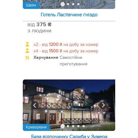
Шаян
Готель Ластівчине гніздо
від
375 ₴
з людини
x2 -
від
1200
₴
на добу за номер
x4 -
від
1500
₴
на добу за номер
Харчування
Самостійне
приготування
Криворівня
База відпочинку Садиба у Зумера