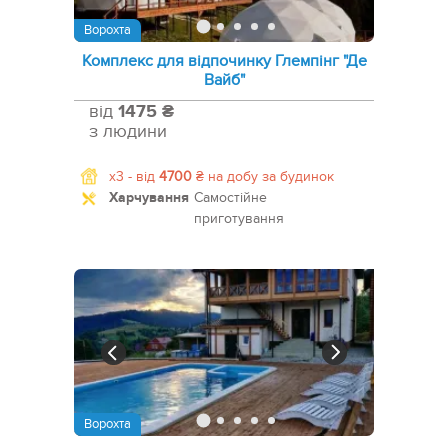
Ворохта
Комплекс для відпочинку Глемпінг "Де
Вайб"
від
1475 ₴
з людини
x3 -
від
4700
₴
на добу за будинок
Харчування
Самостійне
приготування
Ворохта