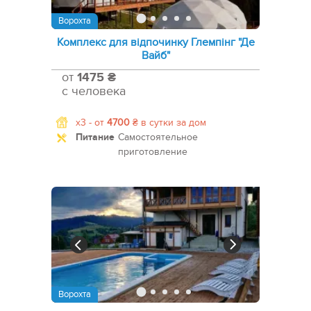
Ворохта
Комплекс для відпочинку Глемпінг "Де
Вайб"
от
1475 ₴
с человека
x3 -
от
4700
₴
в сутки за дом
Питание
Самостоятельное
приготовление
Ворохта