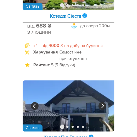
Світязь
Котедж Сієста
від
688 ₴
до озера
200м
з людини
x4 -
від
4000
₴
на добу за будинок
Харчування
Самостійне
приготування
Рейтинг
5 (5 Відгуки)
Світязь