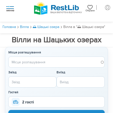
меню
Обране
ВАША БІБЛІОТЕКА ВІДПОЧИНКУ
Головна
Вілла
🌅 Шацькі озера
Вілла в "🌅 Шацькі озера"
Вілли на Шацьких озерах
Місце розташування
Заїзд
Виїзд
Гостей
2 гості