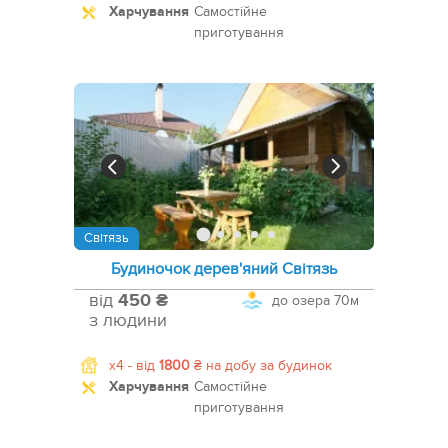
Харчування
Самостійне
приготування
Світязь
Будиночок дерев'яний Світязь
від
450 ₴
до озера
70м
з людини
x4 -
від
1800
₴
на добу за будинок
Харчування
Самостійне
приготування