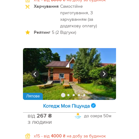
Харчування
Самостійне
приготування, З
харчуванням (за
додаткову оплату)
Рейтинг
5 (2 Відгуки)
Ляпове
Котедж Моя Піцунда
від
267 ₴
до озера
50м
з людини
x15 -
від
4000
₴
на добу за будинок