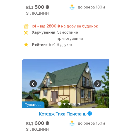
від
500 ₴
до озера
180м
з людини
x4 -
від
2800
₴
на добу за будинок
Харчування
Самостійне
приготування
Рейтинг
5 (4 Відгуки)
Пулемець
Котедж Тиха Пристань
від
600 ₴
до озера
150м
з людини