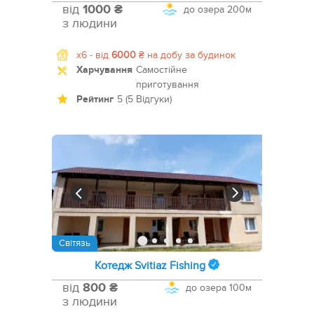
від
1000 ₴
до озера
200м
з людини
x6 -
від
6000
₴
на добу за будинок
Харчування
Самостійне
приготування
Рейтинг
5 (5 Відгуки)
Світязь
Котедж Svitiaz Fishing
від
800 ₴
до озера
100м
з людини