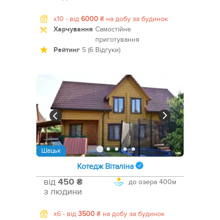
x10 -
від
6000
₴
на добу за будинок
Харчування
Самостійне
приготування
Рейтинг
5 (6 Відгуки)
Шацьк
Котедж Віталіна
від
450 ₴
до озера
400м
з людини
x6 -
від
3500
₴
на добу за будинок