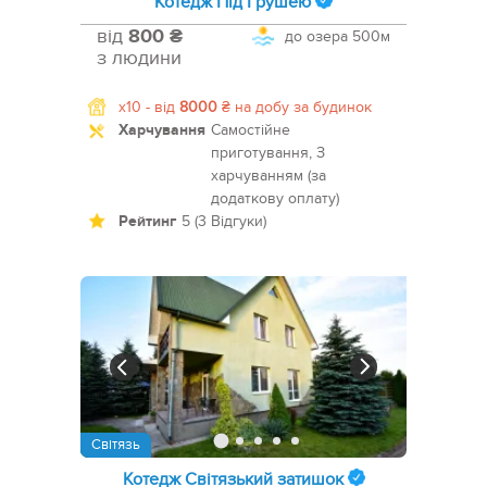
Котедж Під Грушею
від
800 ₴
до озера
500м
з людини
x10 -
від
8000
₴
на добу за будинок
Харчування
Самостійне
приготування, З
харчуванням (за
додаткову оплату)
Рейтинг
5 (3 Відгуки)
Світязь
Котедж Світязький затишок