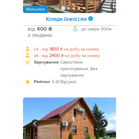
Мельники
Котедж Grand Like
від
400 ₴
до озера
300м
з людини
x4 -
від
1800
₴
на добу за номер
x6 -
від
2400
₴
на добу за номер
Харчування
Самостійне
приготування, Без
харчування
Рейтинг
5 (4 Відгуки)