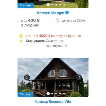
Згорани
Котедж Мандри
від
400 ₴
до озера
250м
з людини
x10 -
від
4000
₴
на добу за будинок
Харчування
Самостійне
приготування
Світязь
Котедж Secundo Vita