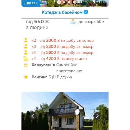
Світязь
Котедж з басейном
від
650 ₴
до озера
50м
з людини
x2 -
від
2000
₴
на добу за номер
x3 -
від
2300
₴
на добу за номер
x4 -
від
2600
₴
на добу за номер
x4 -
від
4200
₴
за апартамент
Харчування
Самостійне
приготування
Рейтинг
5 (11 Відгуки)