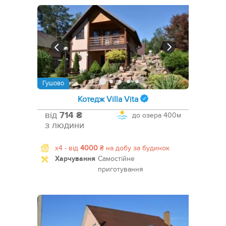
Гушово
Котедж Villa Vita
від
714 ₴
до озера
400м
з людини
x4 -
від
4000
₴
на добу за будинок
Харчування
Самостійне
приготування