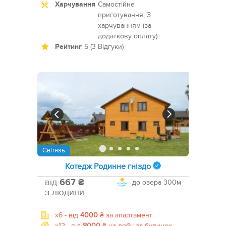
Харчування
Самостійне
приготування, З
харчуванням (за
додаткову оплату)
Рейтинг
5 (3 Відгуки)
Світязь
Котедж Родинне гніздо
від
667 ₴
до озера
300м
з людини
x6 -
від
4000
₴
за апартамент
x12 -
від
8000
₴
на добу за будинок