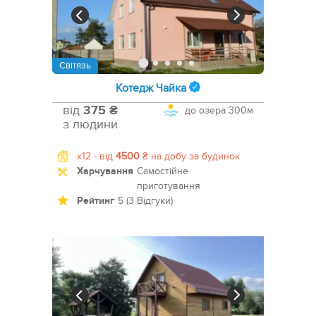
Світязь
Котедж Чайка
від
375 ₴
до озера
300м
з людини
x12 -
від
4500
₴
на добу за будинок
Харчування
Самостійне
приготування
Рейтинг
5 (3 Відгуки)