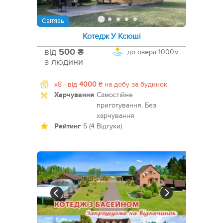
Світязь
Котедж У Ксюші
від
500 ₴
до озера
1000м
з людини
x8 -
від
4000
₴
на добу за будинок
Харчування
Самостійне
приготування, Без
харчування
Рейтинг
5 (4 Відгуки)