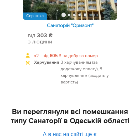
Сергіївка
Санаторій "Оризонт"
від
303 ₴
з людини
x2 -
від
605
₴
на добу за номер
Харчування
З харчуванням (за
додаткову оплату), З
харчуванням (входить у
вартість)
Ви переглянули всі помешкання
типу Санаторії в Одеській області
А в нас на сайті ще є: