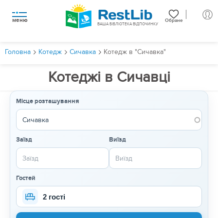
меню
Обране
ВАША БІБЛІОТЕКА ВІДПОЧИНКУ
Головна
Котедж
Сичавка
Котедж в "Сичавка"
Котеджі в Сичавці
Місце розташування
Заїзд
Виїзд
Гостей
2 гості