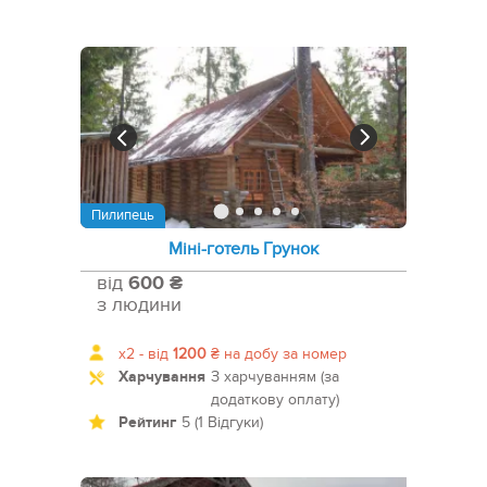
Пилипець
Міні-готель Грунок
від
600 ₴
з людини
x2 -
від
1200
₴
на добу за номер
Харчування
З харчуванням (за
додаткову оплату)
Рейтинг
5 (1 Відгуки)