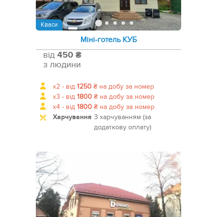
Кваси
Міні-готель КУБ
від
450 ₴
з людини
x2 -
від
1250
₴
на добу за номер
x3 -
від
1800
₴
на добу за номер
x4 -
від
1800
₴
на добу за номер
Харчування
З харчуванням (за
додаткову оплату)