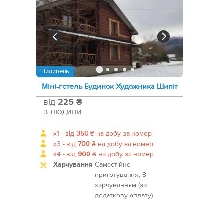
Пилипець
Міні-готель Будинок Художника Шипіт
від
225 ₴
з людини
x1 -
від
350
₴
на добу за номер
x3 -
від
700
₴
на добу за номер
x4 -
від
900
₴
на добу за номер
Харчування
Самостійне
приготування, З
харчуванням (за
додаткову оплату)