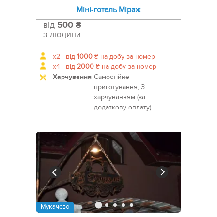
Міні-готель Міраж
від
500 ₴
з людини
x2 -
від
1000
₴
на добу за номер
x4 -
від
2000
₴
на добу за номер
Харчування
Самостійне
приготування, З
харчуванням (за
додаткову оплату)
Мукачево