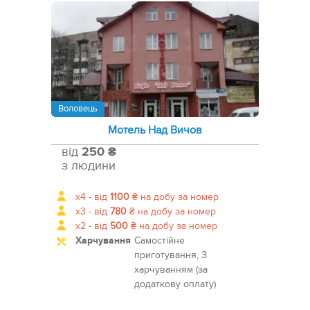
Воловець
Мотель Над Вичов
від
250 ₴
з людини
x4 -
від
1100
₴
на добу за номер
x3 -
від
780
₴
на добу за номер
x2 -
від
500
₴
на добу за номер
Харчування
Самостійне
приготування, З
харчуванням (за
додаткову оплату)