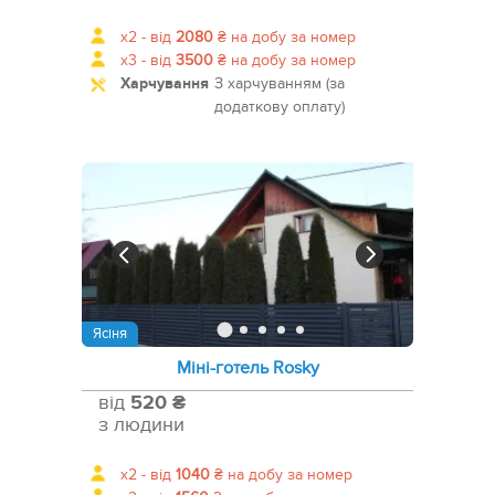
x2 -
від
2080
₴
на добу за номер
x3 -
від
3500
₴
на добу за номер
Харчування
З харчуванням (за
додаткову оплату)
Ясіня
Міні-готель Rosky
від
520 ₴
з людини
x2 -
від
1040
₴
на добу за номер