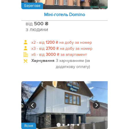
Берегове
Міні-готель Domino
від
500 ₴
з людини
x2 -
від
1200
₴
на добу за номер
x3 -
від
2700
₴
на добу за номер
x6 -
від
3000
₴
за апартамент
Харчування
З харчуванням (за
додаткову оплату)
Ясіня