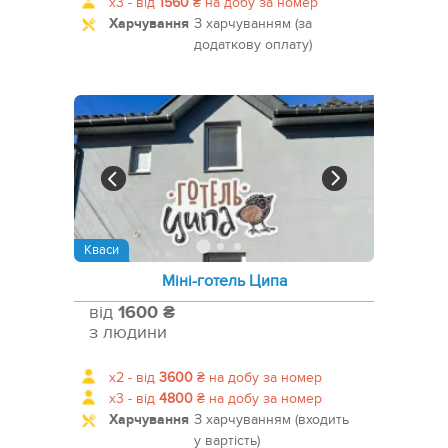
x3 -
від
1560
₴
на добу за номер
Харчування
З харчуванням (за
додаткову оплату)
Кваси
Міні-готель Ципа
від
1600 ₴
з людини
x2 -
від
3600
₴
на добу за номер
x3 -
від
4800
₴
на добу за номер
Харчування
З харчуванням (входить
у вартість)