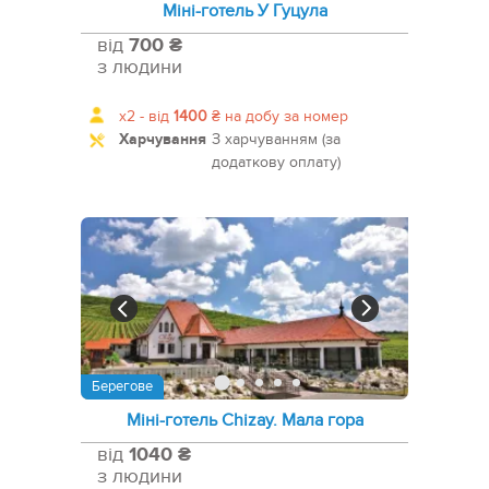
Міні-готель У Гуцула
від
700 ₴
з людини
x2 -
від
1400
₴
на добу за номер
Харчування
З харчуванням (за
додаткову оплату)
Берегове
Міні-готель Chizay. Мала гора
від
1040 ₴
з людини