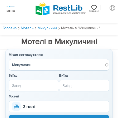
меню
Обране
ВАША БІБЛІОТЕКА ВІДПОЧИНКУ
Головна
Мотель
Микуличин
Мотель в "Микуличин"
Мотелі в Микуличині
Місце розташування
Заїзд
Виїзд
Гостей
2 гості