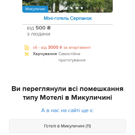
Микуличин
Міні-готель Серпанок
від
500 ₴
з людини
x6 -
від
3000
₴
за апартамент
Харчування
Самостійне
приготування
Ви переглянули всі помешкання
типу Мотелі в Микуличині
А в нас на сайті ще є:
Готелі в Микуличині (11)