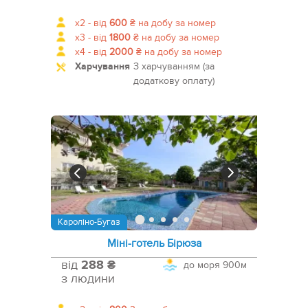
x2 -
від
600
₴
на добу за номер
x3 -
від
1800
₴
на добу за номер
x4 -
від
2000
₴
на добу за номер
Харчування
З харчуванням (за
додаткову оплату)
Кароліно-Бугаз
Міні-готель Бірюза
від
288 ₴
до моря
900м
з людини