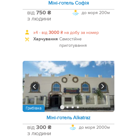
Міні-готель Софія
від
750 ₴
до моря
200м
з людини
x4 -
від
3000
₴
на добу за номер
Харчування
Самостійне
приготування
Грибівка
Міні-готель Alkatraz
від
300 ₴
до моря
2000м
з людини