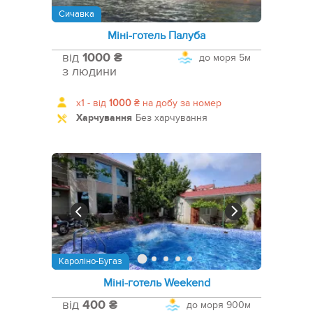
Сичавка
Міні-готель Палуба
від
1000 ₴
до моря
5м
з людини
x1 -
від
1000
₴
на добу за номер
Харчування
Без харчування
Кароліно-Бугаз
Міні-готель Weekend
від
400 ₴
до моря
900м