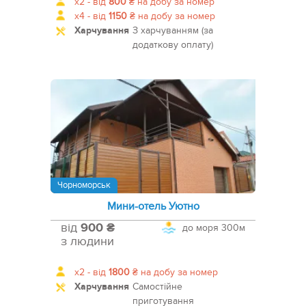
x2 -
від
800
₴
на добу за номер
x4 -
від
1150
₴
на добу за номер
Харчування
З харчуванням (за
додаткову оплату)
Чорноморськ
Мини-отель Уютно
від
900 ₴
до моря
300м
з людини
x2 -
від
1800
₴
на добу за номер
Харчування
Самостійне
приготування