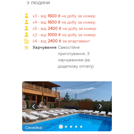
з людини
x3 -
від
1600
₴
на добу за номер
x4 -
від
1600
₴
на добу за номер
x5 -
від
2400
₴
на добу за номер
x2 -
від
1000
₴
на добу за номер
x4 -
від
2400
₴
за апартамент
Харчування
Самостійне
приготування, З
харчуванням (за
додаткову оплату)
Санжійка