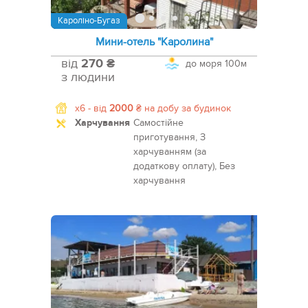
Кароліно-Бугаз
Мини-отель "Каролина"
від
270 ₴
до моря
100м
з людини
x6 -
від
2000
₴
на добу за будинок
Харчування
Самостійне
приготування, З
харчуванням (за
додаткову оплату), Без
харчування