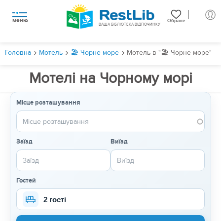
меню
Обране
ВАША БІБЛІОТЕКА ВІДПОЧИНКУ
Головна
Мотель
🏖️ Чорне море
Мотель в "🏖️ Чорне море"
Мотелі на Чорному морі
Місце розташування
Заїзд
Виїзд
Гостей
2 гості