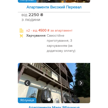
Апартаменти Високий Перевал
від
2250 ₴
з людини
x2 -
від
4500
₴
за апартамент
Харчування
Самостійне
приготування, З
харчуванням (за
додаткову оплату)
Яблуниця
Апартаменти Маяк Яблуниця