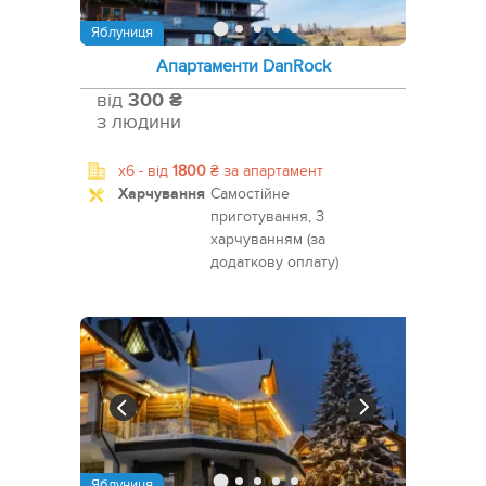
Яблуниця
Апартаменти DanRock
від
300 ₴
з людини
x6 -
від
1800
₴
за апартамент
Харчування
Самостійне
приготування, З
харчуванням (за
додаткову оплату)
Яблуниця