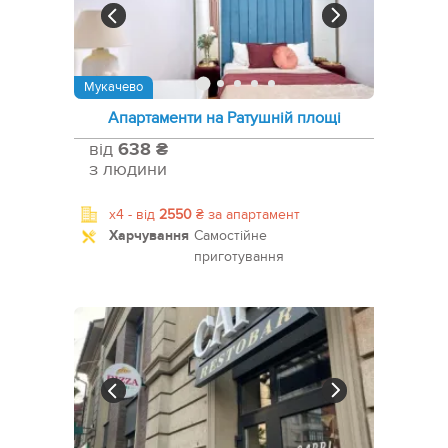
Мукачево
Апартаменти на Ратушній площі
від
638 ₴
з людини
x4 -
від
2550
₴
за апартамент
Харчування
Самостійне
приготування