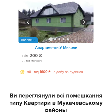
Воловець
Апартаменти У Миколи
від
200 ₴
з людини
x8 -
від
1600
₴
на добу за будинок
Ви переглянули всі помешкання
типу Квартири в Мукачевському
районы