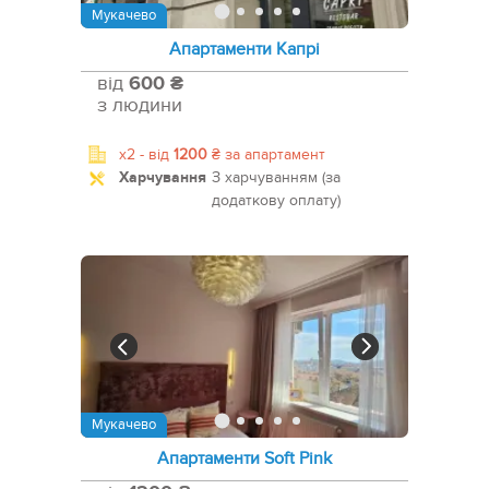
Мукачево
Апартаменти Капрі
від
600 ₴
з людини
x2 -
від
1200
₴
за апартамент
Харчування
З харчуванням (за
додаткову оплату)
Мукачево
Апартаменти Soft Pink