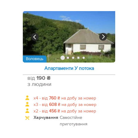
Воловець
Апартаменти У потока
від
190 ₴
з людини
x4 -
від
760
₴
на добу за номер
x3 -
від
608
₴
на добу за номер
x2 -
від
456
₴
на добу за номер
Харчування
Самостійне
приготування