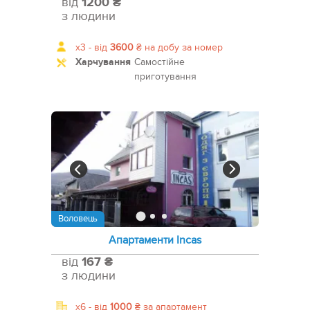
від
1200 ₴
з людини
x3 -
від
3600
₴
на добу за номер
Харчування
Самостійне
приготування
Воловець
Апартаменти Incas
від
167 ₴
з людини
x6 -
від
1000
₴
за апартамент