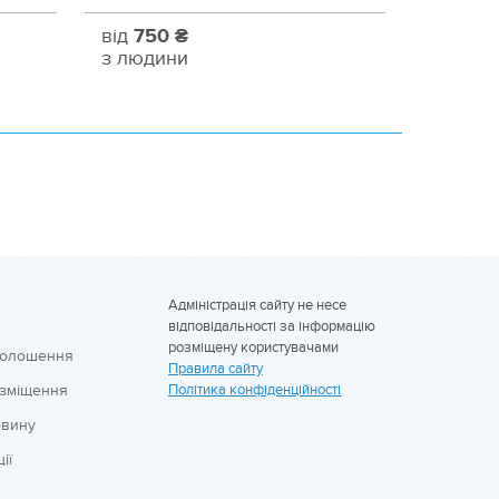
від
750 ₴
з людини
Адміністрація сайту не несе
відповідальності за інформацію
розміщену користувачами
голошення
Правила сайту
озміщення
Політика конфіденційності
овину
ії