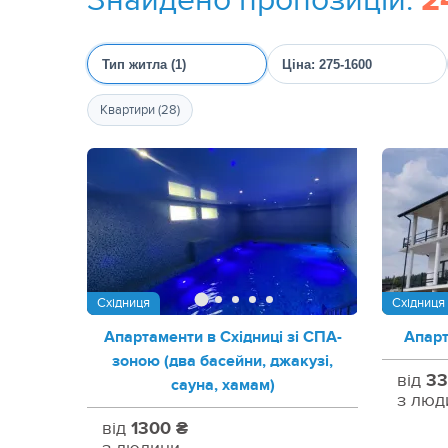
2
Тип житла (1)
Ціна: 275-1600
Квартири (28)
Східниця
Східниця
Апартаменти в Східниці зі СПА-
Апарт
зоною (два басейни, джакузі,
від
33
сауна, хамам)
з люд
від
1300 ₴