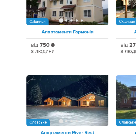
Східниця
Східниця
Апартаменти Гармонія
від
750 ₴
від
27
з людини
з люд
Славське
Славськ
Апартаменти River Rest