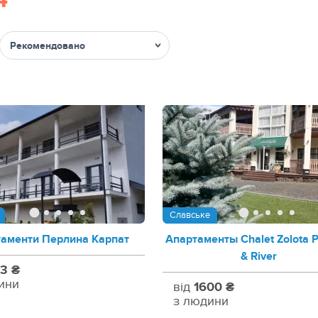
4
Сортувати
Славське
аменти Перлина Карпат
Апартаменты Chalet Zolota 
& River
3 ₴
ини
від
1600 ₴
з людини