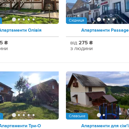
Східниця
Апартаменти Олівія
Апартаменти Passage
5 ₴
від
275 ₴
ини
з людини
е
Славське
Апартаменти Три-О
Апартаменти для сім'ї