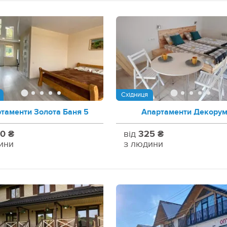
Східниця
таменти Золота Баня 5
Апартаменти Декору
0 ₴
від
325 ₴
ини
з людини