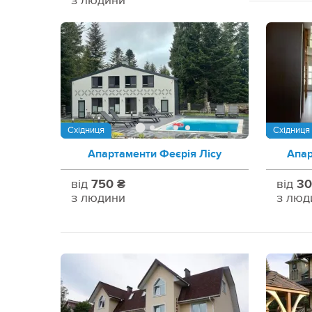
з людини
Східниця
Східниця
Апартаменти Феєрія Лісу
Апар
від
750 ₴
від
30
з людини
з люд