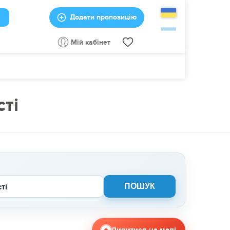
Додати пропозицію
Мій кабінет
ті
сті