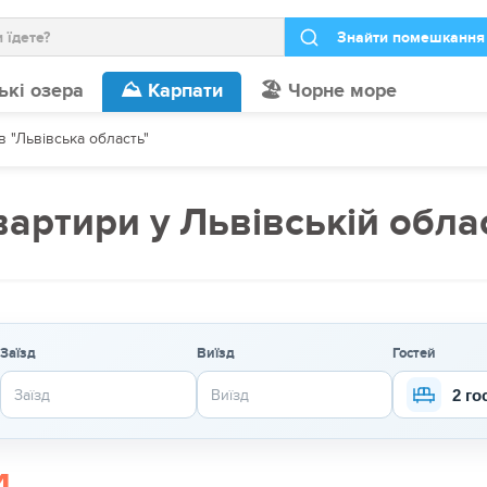
ькі озера
⛰️ Карпати
🏖️ Чорне море
в "Львівська область"
вартири у Львівській облас
Заїзд
Виїзд
Гостей
2 го