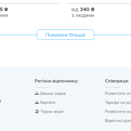
5 ₴
від
340 ₴
ини
з людини
Показати більше
Регіони відпочинку:
Співпраця:
🌅 Шацькі озера
Розмістити о
и
⛰️ Карпати
Тарифи на р
🏖️ Чорне море
Розмістити н
Відео-інструкц