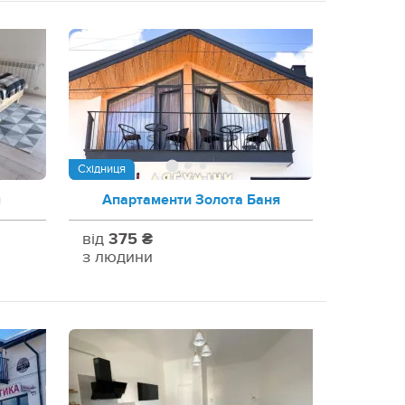
Східниця
м
Апартаменти Золота Баня
від
375 ₴
з людини