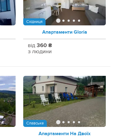
Східниця
Апартаменти Gloria
від
360 ₴
з людини
Славське
Апартаменти На Двоїх