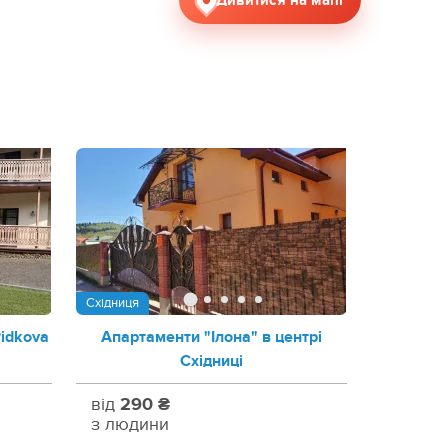
Дивитися на мапі
Східниця
Pidkova
Апартаменти "Ілона" в центрі
Східниці
від
290 ₴
з людини