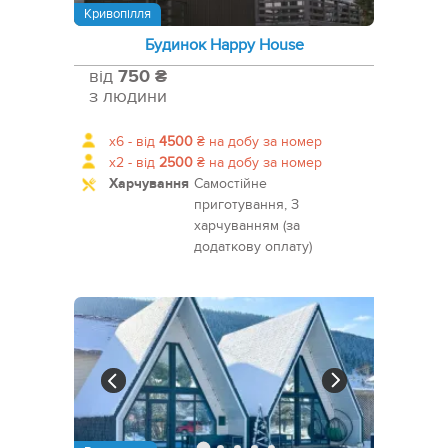
Кривопілля
Будинок Happy House
від
750 ₴
з людини
x6 -
від
4500
₴
на добу за номер
x2 -
від
2500
₴
на добу за номер
Харчування
Самостійне
приготування, З
харчуванням (за
додаткову оплату)