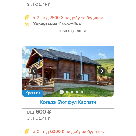
з людини
x12 -
від
7500
₴
на добу за будинок
Харчування
Самостійне
приготування
Красник
Котедж Б'ютіфул Карпати
від
600 ₴
з людини
x10 -
від
6000
₴
на добу за будинок