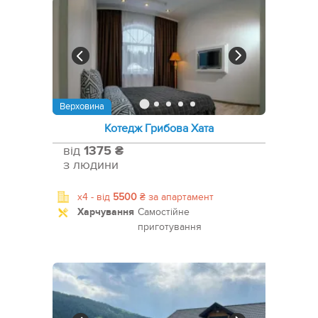
Верховина
Котедж Грибова Хата
від
1375 ₴
з людини
x4 -
від
5500
₴
за апартамент
Харчування
Самостійне
приготування