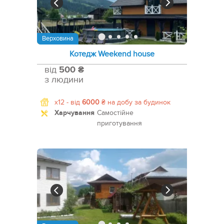
Верховина
Котедж Weekend house
від
500 ₴
з людини
x12 -
від
6000
₴
на добу за будинок
Харчування
Самостійне
приготування