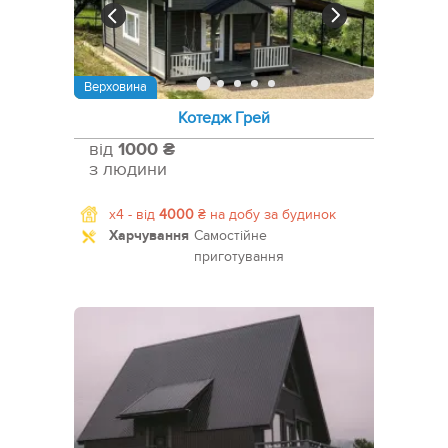
Верховина
Котедж Грей
від
1000 ₴
з людини
x4 -
від
4000
₴
на добу за будинок
Харчування
Самостійне
приготування