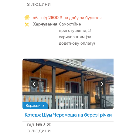
з людини
x6 -
від
2600
₴
на добу за будинок
Харчування
Самостійне
приготування, З
харчуванням (за
додаткову оплату)
Верховина
Котедж Шум Черемоша на березі річки
від
667 ₴
з людини