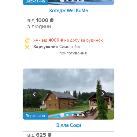
Верховина
Котедж WeLKoMe
від
1000 ₴
з людини
x4 -
від
4000
₴
на добу за будинок
Харчування
Самостійне
приготування
Верховина
Вілла Софі
від
625 ₴