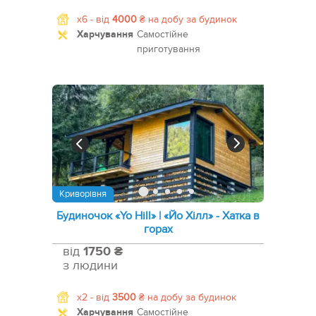
x6 -
від
4000
₴
на добу за будинок
Харчування
Самостійне
приготування
Криворівня
Будиночок «Yo Hill» | «Йо Хілл» - Хатка в
горах
від
1750 ₴
з людини
x2 -
від
3500
₴
на добу за будинок
Харчування
Самостійне