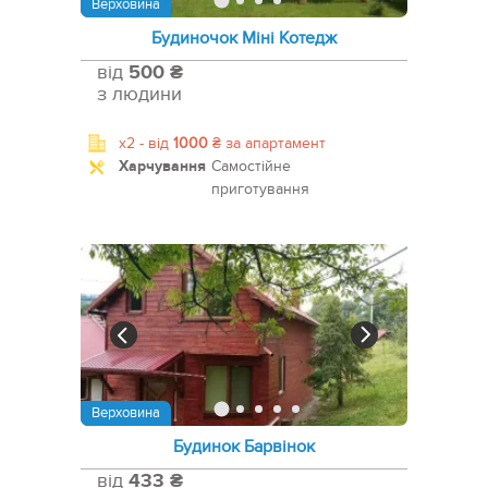
Верховина
Будиночок Міні Котедж
від
500 ₴
з людини
x2 -
від
1000
₴
за апартамент
Харчування
Самостійне
приготування
Верховина
Будинок Барвінок
від
433 ₴