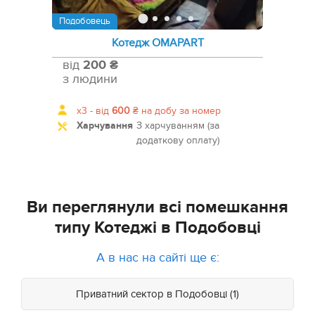
Подобовець
Котедж OMAPART
від
200 ₴
з людини
x3 -
від
600
₴
на добу за номер
Харчування
З харчуванням (за
додаткову оплату)
Ви переглянули всі помешкання
типу Котеджі в Подобовці
А в нас на сайті ще є:
Приватний сектор в Подобовці (1)