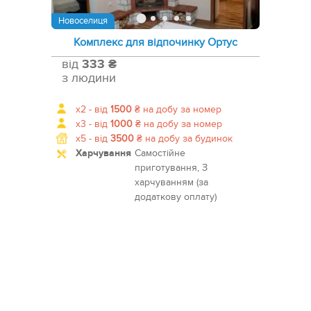
Новоселиця
Комплекс для відпочинку Ортус
від
333 ₴
з людини
x2 -
від
1500
₴
на добу за номер
x3 -
від
1000
₴
на добу за номер
x5 -
від
3500
₴
на добу за будинок
Харчування
Самостійне
приготування, З
харчуванням (за
додаткову оплату)