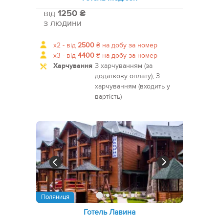
від
1250 ₴
з людини
x2 -
від
2500
₴
на добу за номер
x3 -
від
4400
₴
на добу за номер
Харчування
З харчуванням (за
додаткову оплату), З
харчуванням (входить у
вартість)
Поляниця
Готель Лавина