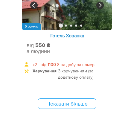
Яремче
Готель Хованка
від
550 ₴
з людини
x2 -
від
1100
₴
на добу за номер
Харчування
З харчуванням (за
додаткову оплату)
Показати більше