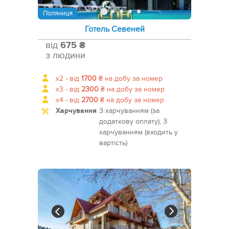
Поляниця
Готель Севеней
від
675 ₴
з людини
x2 -
від
1700
₴
на добу за номер
x3 -
від
2300
₴
на добу за номер
x4 -
від
2700
₴
на добу за номер
Харчування
З харчуванням (за
додаткову оплату), З
харчуванням (входить у
вартість)