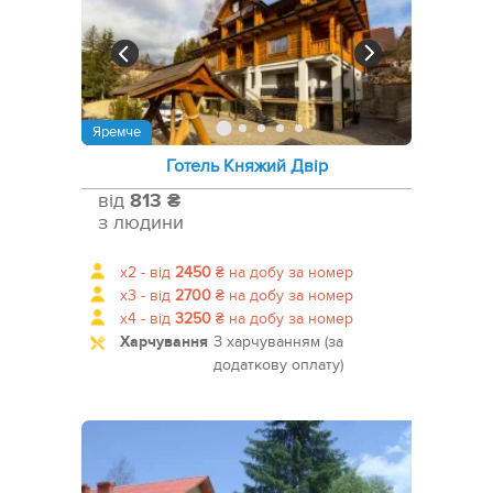
Яремче
Готель Княжий Двір
від
813 ₴
з людини
x2 -
від
2450
₴
на добу за номер
x3 -
від
2700
₴
на добу за номер
x4 -
від
3250
₴
на добу за номер
Харчування
З харчуванням (за
додаткову оплату)