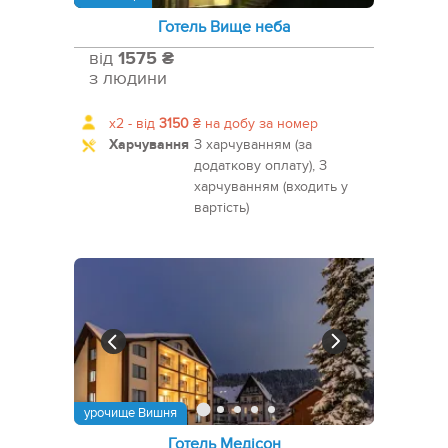
Готель Вище неба
від
1575 ₴
з людини
x2 -
від
3150
₴
на добу за номер
Харчування
З харчуванням (за
додаткову оплату), З
харчуванням (входить у
вартість)
урочище Вишня
Готель Медісон