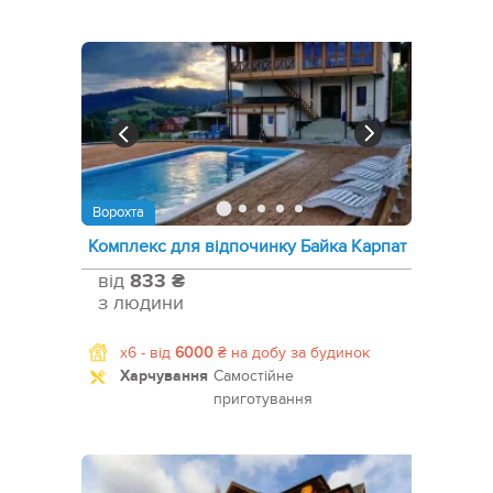
Ворохта
Комплекс для відпочинку Байка Карпат
від
833 ₴
з людини
x6 -
від
6000
₴
на добу за будинок
Харчування
Самостійне
приготування