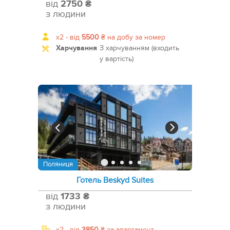
від
2750 ₴
з людини
x2 -
від
5500
₴
на добу за номер
Харчування
З харчуванням (входить
у вартість)
Поляниця
Готель Beskyd Suites
від
1733 ₴
з людини
x2 -
від
3850
₴
за апартамент