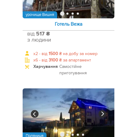
урочище Вишня
Готель Вежа
від
517 ₴
з людини
x2 -
від
1500
₴
на добу за номер
x6 -
від
3100
₴
за апартамент
Харчування
Самостійне
приготування
Поляниця