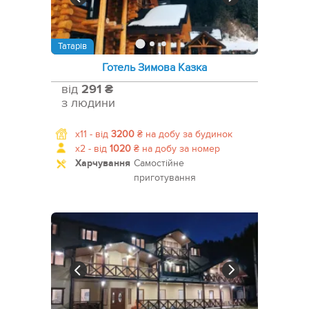
Татарів
Готель Зимова Казка
від
291 ₴
з людини
x11 -
від
3200
₴
на добу за будинок
x2 -
від
1020
₴
на добу за номер
Харчування
Самостійне
приготування