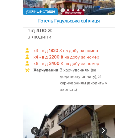
урочище Стаїще
Готель Гуцульська світлиця
від
400 ₴
з людини
x3 -
від
1820
₴
на добу за номер
x4 -
від
2200
₴
на добу за номер
x6 -
від
2400
₴
на добу за номер
Харчування
З харчуванням (за
додаткову оплату), З
харчуванням (входить у
вартість)