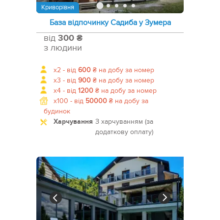
Криворівня
База відпочинку Садиба у Зумера
від
300 ₴
з людини
x2 -
від
600
₴
на добу за номер
x3 -
від
900
₴
на добу за номер
x4 -
від
1200
₴
на добу за номер
x100 -
від
50000
₴
на добу за
будинок
Харчування
З харчуванням (за
додаткову оплату)