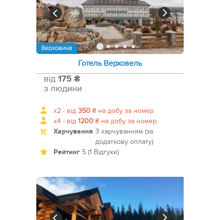
Верховина
Готель Верховель
від
175 ₴
з людини
x2 -
від
350
₴
на добу за номер
x4 -
від
1200
₴
на добу за номер
Харчування
З харчуванням (за
додаткову оплату)
Рейтинг
5 (1 Відгуки)