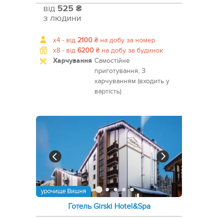
від
525 ₴
з людини
x4 -
від
2100
₴
на добу за номер
x8 -
від
6200
₴
на добу за будинок
Харчування
Самостійне
приготування, З
харчуванням (входить у
вартість)
урочище Вишня
Готель Girski Hotel&Spa