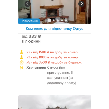
Новоселиця
Комплекс для відпочинку Ортус
від
333 ₴
з людини
x2 -
від
1500
₴
на добу за номер
x3 -
від
1000
₴
на добу за номер
x5 -
від
3500
₴
на добу за будинок
Харчування
Самостійне
приготування, З
харчуванням (за
додаткову оплату)