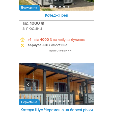
Верховина
Котедж Грей
від
1000 ₴
з людини
x4 -
від
4000
₴
на добу за будинок
Харчування
Самостійне
приготування
Верховина
Котедж Шум Черемоша на березі річки