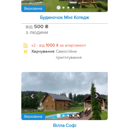
Верховина
Будиночок Міні Котедж
від
500 ₴
з людини
x2 -
від
1000
₴
за апартамент
Харчування
Самостійне
приготування
Верховина
Вілла Софі