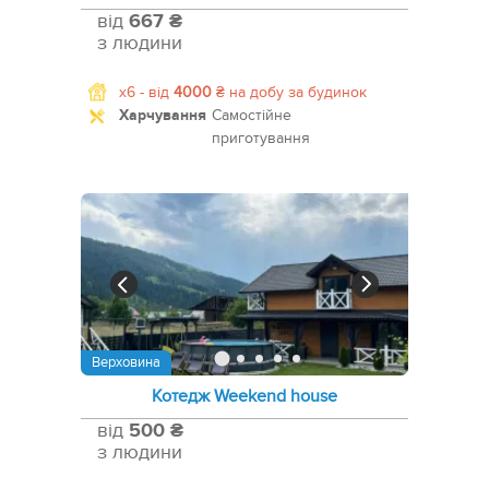
від
667 ₴
з людини
x6 -
від
4000
₴
на добу за будинок
Харчування
Самостійне
приготування
Верховина
Котедж Weekend house
від
500 ₴
з людини