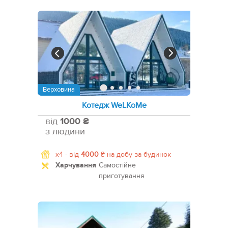
Верховина
Котедж WeLKoMe
від
1000 ₴
з людини
x4 -
від
4000
₴
на добу за будинок
Харчування
Самостійне
приготування