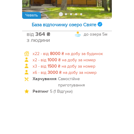
Чевель
База відпочинку озеро Святе
від
364 ₴
до озера
5м
з людини
x22 -
від
8000
₴
на добу за будинок
x2 -
від
1000
₴
на добу за номер
x3 -
від
1500
₴
на добу за номер
x6 -
від
3000
₴
на добу за номер
Харчування
Самостійне
приготування
Рейтинг
5 (1 Відгуки)