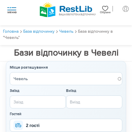
меню
Обране
ВАША БІБЛІОТЕКА ВІДПОЧИНКУ
Головна
База відпочинку
Чевель
База відпочинку в
"Чевель"
Бази відпочинку в Чевелі
Місце розташування
Заїзд
Виїзд
Гостей
2 гості