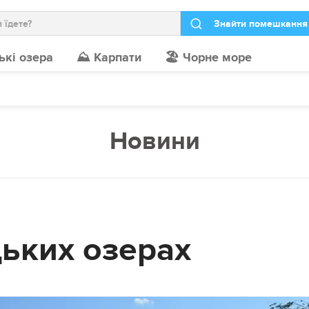
ькі озера
⛰️ Карпати
🏖️ Чорне море
Новини
ьких озерах