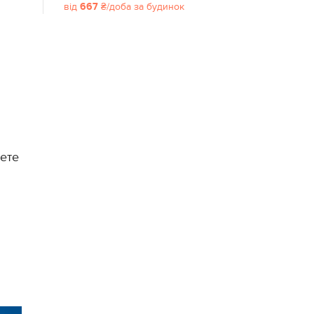
від
667
₴/доба
за будинок
дете