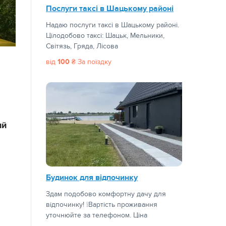
Послуги таксі в Шацькому районі
Надаю послуги таксі в Шацькому районі.
Цілодобово таксі: Шацьк, Мельники,
Світязь, Гряда, Лісова
від
100
₴ За поїздку
ий
Будинок для відпочинку
Здам подобово комфортну дачу для
відпочинку! ❕Вартість проживання
уточнюйте за телефоном. Ціна