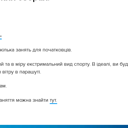
.
кілька занять для початковців.
й та в міру екстримальний вид спорту. В ідеалі, ви бу
и вітру в парашуті.
ам.
заняття можна знайти
тут.