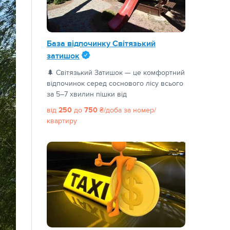
База відпочинку Світязький
затишок
🌲 Світязький Затишок — це комфортний
відпочинок серед соснового лісу всього
за 5–7 хвилин пішки від
від
250
до
750
₴/доба
за номер/
квартиру