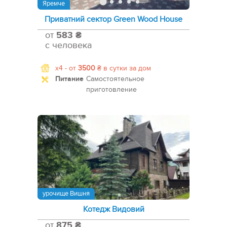
Яремче
Приватний сектор Green Wood House
от
583 ₴
с человека
x4 -
от
3500
₴
в сутки за дом
Питание
Самостоятельное
приготовление
урочище Вишня
Котедж Видовий
от
875 ₴