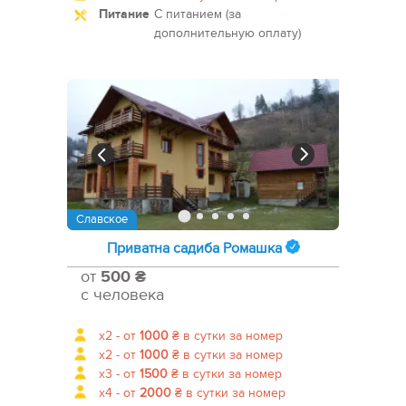
Питание
С питанием (за
дополнительную оплату)
Славское
Приватна садиба Ромашка
от
500 ₴
с человека
x2 -
от
1000
₴
в сутки за номер
x2 -
от
1000
₴
в сутки за номер
x3 -
от
1500
₴
в сутки за номер
x4 -
от
2000
₴
в сутки за номер