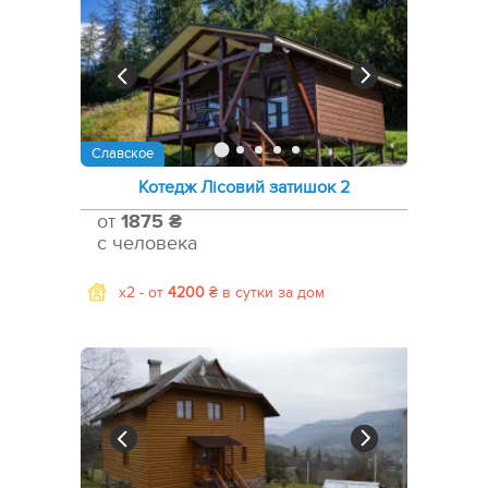
Славское
Котедж Лісовий затишок 2
от
1875 ₴
с человека
x2 -
от
4200
₴
в сутки за дом