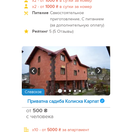
x2 -
от
1000
₴
в сутки за номер
x2 -
от
1000
₴
в сутки за номер
Питание
Самостоятельное
приготовление, С питанием
(за дополнительную оплату)
Рейтинг
5 (5 Отзывы)
Славское
Приватна садиба Колиска Карпат
от
500 ₴
с человека
x10 -
от
5000
₴
за апартамент