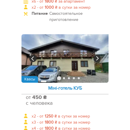
x6 -
от
1800
₴
за апартамент
x2 -
от
1000
₴
в сутки за номер
Питание
Самостоятельное
приготовление
Квасы
Міні-готель КУБ
от
450 ₴
с человека
x2 -
от
1250
₴
в сутки за номер
x3 -
от
1800
₴
в сутки за номер
x4 -
от
1800
₴
в сутки за номер