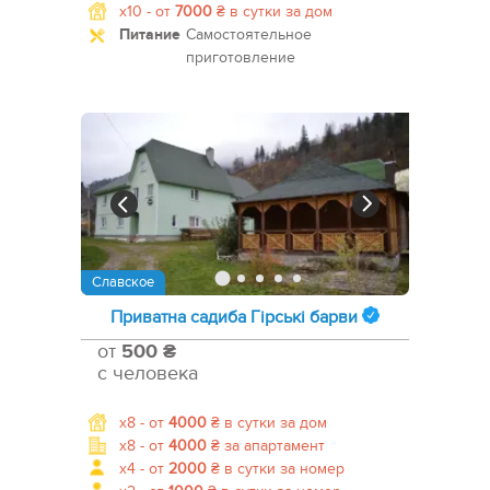
x10 -
от
7000
₴
в сутки за дом
Питание
Самостоятельное
приготовление
Славское
Приватна садиба Гірські барви
от
500 ₴
с человека
x8 -
от
4000
₴
в сутки за дом
x8 -
от
4000
₴
за апартамент
x4 -
от
2000
₴
в сутки за номер