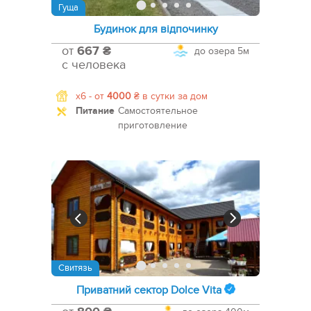
Гуща
Будинок для відпочинку
от
667 ₴
до озера
5м
с человека
x6 -
от
4000
₴
в сутки за дом
Питание
Самостоятельное
приготовление
Свитязь
Приватний сектор Dolce Vita