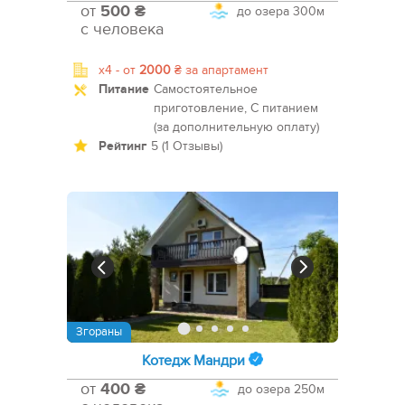
от
500 ₴
до озера
300м
с человека
x4 -
от
2000
₴
за апартамент
Питание
Самостоятельное
приготовление, С питанием
(за дополнительную оплату)
Рейтинг
5 (1 Отзывы)
Згораны
Котедж Мандри
от
400 ₴
до озера
250м