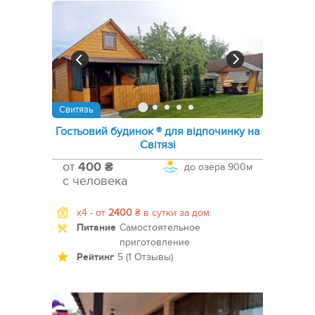
Свитязь
Гостьовий будинок ® для відпочинку на
Світязі
от
400 ₴
до озера
900м
с человека
x4 -
от
2400
₴
в сутки за дом
Питание
Самостоятельное
приготовление
Рейтинг
5 (1 Отзывы)