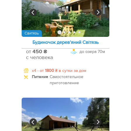
Свитязь
Будиночок дерев'яний Світязь
от
450 ₴
до озера
70м
с человека
x4 -
от
1800
₴
в сутки за дом
Питание
Самостоятельное
приготовление