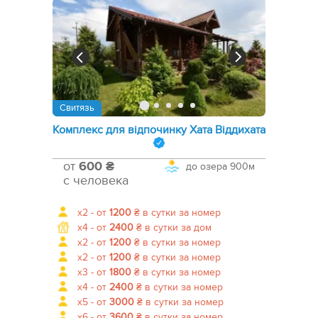
Свитязь
Комплекс для відпочинку Хата Віддихата
от
600 ₴
до озера
900м
с человека
x2 -
от
1200
₴
в сутки за номер
x4 -
от
2400
₴
в сутки за дом
x2 -
от
1200
₴
в сутки за номер
x2 -
от
1200
₴
в сутки за номер
x3 -
от
1800
₴
в сутки за номер
x4 -
от
2400
₴
в сутки за номер
x5 -
от
3000
₴
в сутки за номер
x6 -
от
3600
₴
в сутки за номер