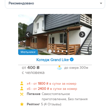
Сортировка
Мельники
Котедж Grand Like
от
400 ₴
до озера
300м
с человека
x4 -
от
1800
₴
в сутки за номер
x6 -
от
2400
₴
в сутки за номер
Питание
Самостоятельное
приготовление, Без питания
Рейтинг
5 (4 Отзывы)