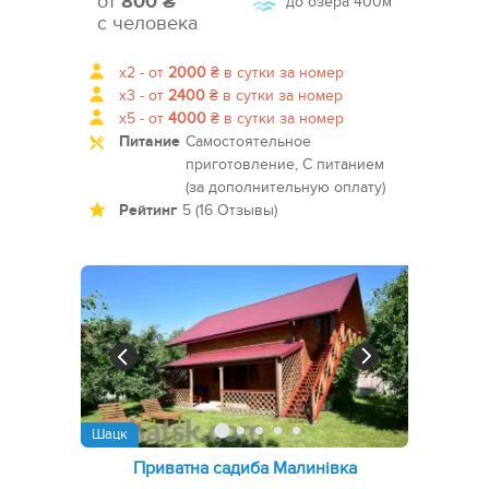
от
800 ₴
до озера
400м
с человека
x2 -
от
2000
₴
в сутки за номер
x3 -
от
2400
₴
в сутки за номер
x5 -
от
4000
₴
в сутки за номер
Питание
Самостоятельное
приготовление, С питанием
(за дополнительную оплату)
Рейтинг
5 (16 Отзывы)
Шацк
Приватна садиба Малинівка