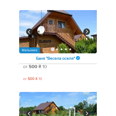
Мельники
Баня "Весела оселя"
от
500
₴ 10
от
500
₴ 10