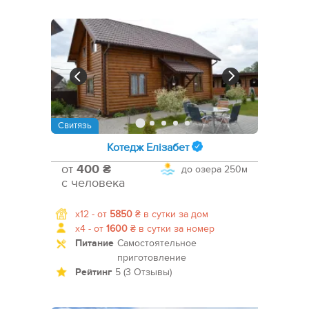
Свитязь
Котедж Елізабет
от
400 ₴
до озера
250м
с человека
x12 -
от
5850
₴
в сутки за дом
x4 -
от
1600
₴
в сутки за номер
Питание
Самостоятельное
приготовление
Рейтинг
5 (3 Отзывы)