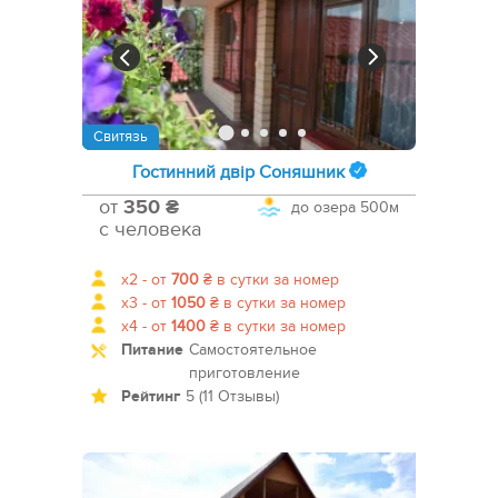
Свитязь
Гостинний двір Соняшник
от
350 ₴
до озера
500м
с человека
x2 -
от
700
₴
в сутки за номер
x3 -
от
1050
₴
в сутки за номер
x4 -
от
1400
₴
в сутки за номер
Питание
Самостоятельное
приготовление
Рейтинг
5 (11 Отзывы)