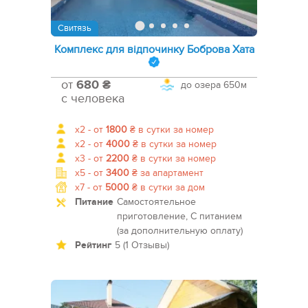
Свитязь
Комплекс для відпочинку Боброва Хата
от
680 ₴
до озера
650м
с человека
x2 -
от
1800
₴
в сутки за номер
x2 -
от
4000
₴
в сутки за номер
x3 -
от
2200
₴
в сутки за номер
x5 -
от
3400
₴
за апартамент
x7 -
от
5000
₴
в сутки за дом
Питание
Самостоятельное
приготовление, С питанием
(за дополнительную оплату)
Рейтинг
5 (1 Отзывы)