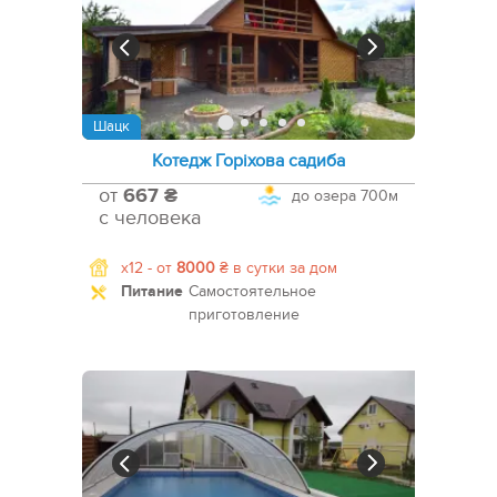
Шацк
Котедж Горіхова садиба
от
667 ₴
до озера
700м
с человека
x12 -
от
8000
₴
в сутки за дом
Питание
Самостоятельное
приготовление