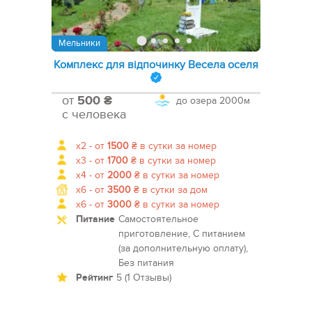
Мельники
Комплекс для відпочинку Весела оселя
от
500 ₴
до озера
2000м
с человека
x2 -
от
1500
₴
в сутки за номер
x3 -
от
1700
₴
в сутки за номер
x4 -
от
2000
₴
в сутки за номер
x6 -
от
3500
₴
в сутки за дом
x6 -
от
3000
₴
в сутки за номер
Питание
Самостоятельное
приготовление, С питанием
(за дополнительную оплату),
Без питания
Рейтинг
5 (1 Отзывы)