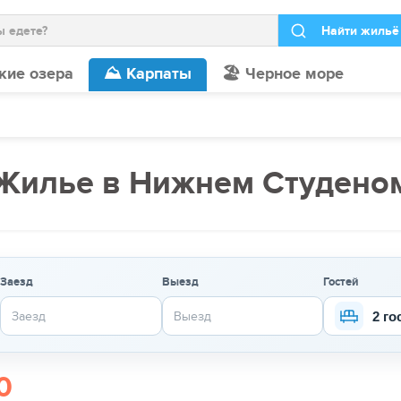
кие озера
⛰️ Карпаты
🏖️ Черное море
Жилье в Нижнем Студено
Заезд
Выезд
Гостей
2 го
0