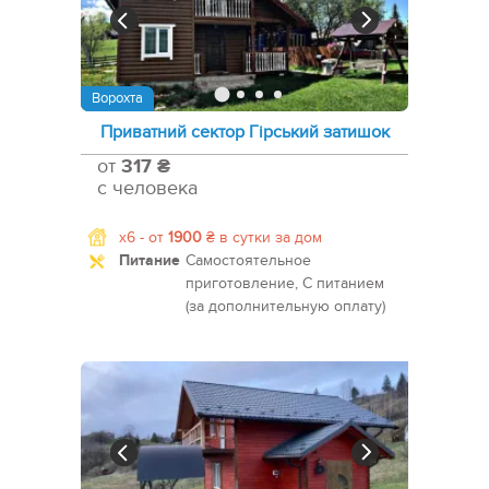
Ворохта
Приватний сектор Гірський затишок
от
317 ₴
с человека
x6 -
от
1900
₴
в сутки за дом
Питание
Самостоятельное
приготовление, С питанием
(за дополнительную оплату)