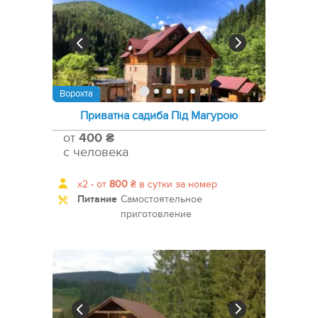
Ворохта
Приватна садиба Під Магурою
от
400 ₴
с человека
x2 -
от
800
₴
в сутки за номер
Питание
Самостоятельное
приготовление