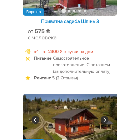
Ворохта
Приватна садиба Шпінь 3
от
575 ₴
с человека
x4 -
от
2300
₴
в сутки за дом
Питание
Самостоятельное
приготовление, С питанием
(за дополнительную оплату)
Рейтинг
5 (2 Отзывы)