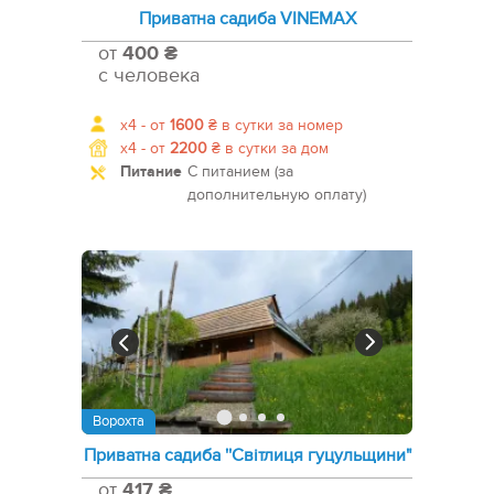
Приватна садиба VINEMAX
от
400 ₴
с человека
x4 -
от
1600
₴
в сутки за номер
x4 -
от
2200
₴
в сутки за дом
Питание
С питанием (за
дополнительную оплату)
Ворохта
Приватна садиба ''Світлиця гуцульщини"
от
417 ₴