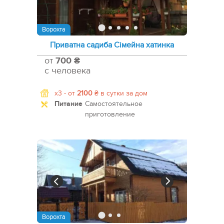
Ворохта
Приватна садиба Сімейна хатинка
от
700 ₴
с человека
x3 -
от
2100
₴
в сутки за дом
Питание
Самостоятельное
приготовление
Ворохта