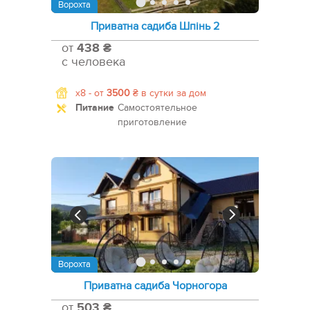
Ворохта
Приватна садиба Шпінь 2
от
438 ₴
с человека
x8 -
от
3500
₴
в сутки за дом
Питание
Самостоятельное
приготовление
Ворохта
Приватна садиба Чорногора
от
503 ₴