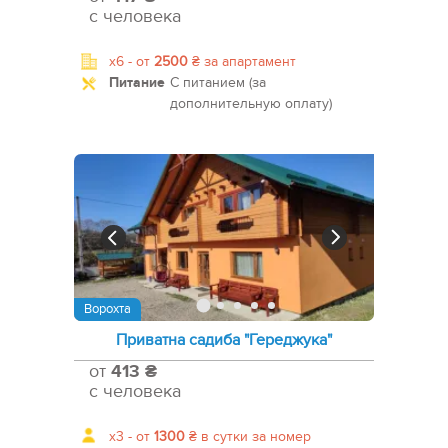
с человека
x6 -
от
2500
₴
за апартамент
Питание
С питанием (за
дополнительную оплату)
Ворохта
Приватна садиба "Гереджука"
от
413 ₴
с человека
x3 -
от
1300
₴
в сутки за номер