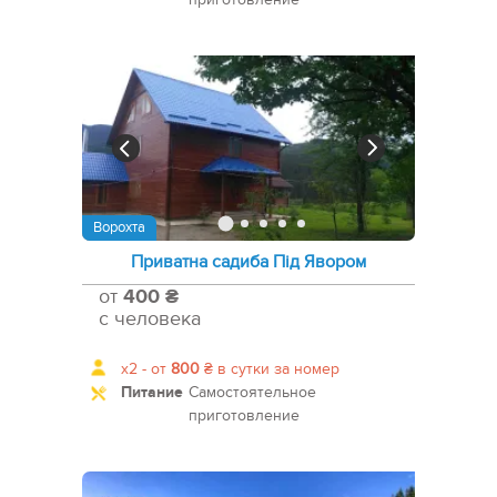
Ворохта
Приватна садиба Під Явором
от
400 ₴
с человека
x2 -
от
800
₴
в сутки за номер
Питание
Самостоятельное
приготовление