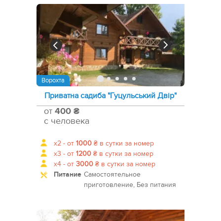
Ворохта
Приватна садиба "Гуцульський Двір"
от
400 ₴
с человека
x2 -
от
1000
₴
в сутки за номер
x3 -
от
1200
₴
в сутки за номер
x4 -
от
3000
₴
в сутки за номер
Питание
Самостоятельное
приготовление, Без питания