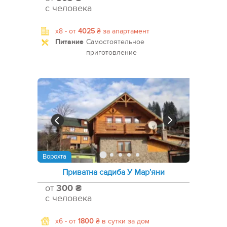
с человека
x8 -
от
4025
₴
за апартамент
Питание
Самостоятельное
приготовление
Ворохта
Приватна садиба У Мар'яни
от
300 ₴
с человека
x6 -
от
1800
₴
в сутки за дом