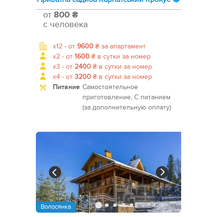
от
800 ₴
с человека
x12 -
от
9600
₴
за апартамент
x2 -
от
1600
₴
в сутки за номер
x3 -
от
2400
₴
в сутки за номер
x4 -
от
3200
₴
в сутки за номер
Питание
Самостоятельное
приготовление, С питанием
(за дополнительную оплату)
Волосянка