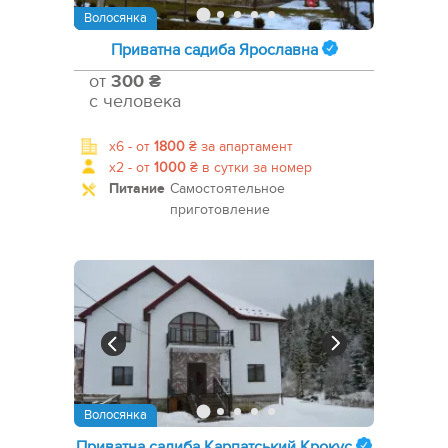
Волосянка
Приватна садиба Ярославна
от
300 ₴
с человека
x6 -
от
1800
₴
за апартамент
x2 -
от
1000
₴
в сутки за номер
Питание
Самостоятельное
приготовление
Волосянка
Приватна садиба Карпатський Крокус