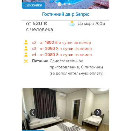
Санжейка
Гостинний двір Sanpic
от
520 ₴
До моря
700м
с человека
x2 -
от
1800
₴
в сутки за номер
x3 -
от
2050
₴
в сутки за номер
x4 -
от
2080
₴
в сутки за номер
Питание
Самостоятельное
приготовление, С питанием
(за дополнительную оплату)