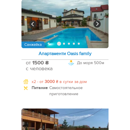
Санжейка
Апартаменти Oasis family
от
1500 ₴
До моря
500м
с человека
x2 -
от
3000
₴
в сутки за дом
Питание
Самостоятельное
приготовление