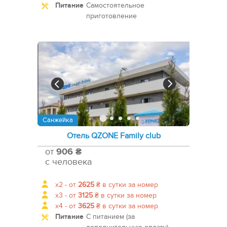
Питание
Самостоятельное
приготовление
Санжейка
Отель QZONE Family club
от
906 ₴
с человека
x2 -
от
2625
₴
в сутки за номер
x3 -
от
3125
₴
в сутки за номер
x4 -
от
3625
₴
в сутки за номер
Питание
С питанием (за