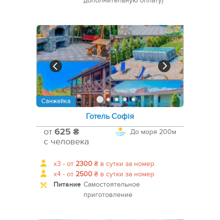
дополнительную оплату)
Санжейка
Готель Софія
от
625 ₴
До моря
200м
с человека
x3 -
от
2300
₴
в сутки за номер
x4 -
от
2500
₴
в сутки за номер
Питание
Самостоятельное
приготовление