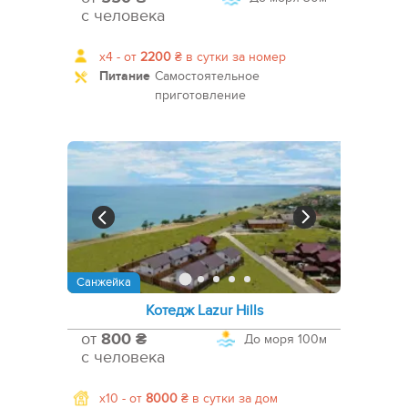
с человека
x4 -
от
2200
₴
в сутки за номер
Питание
Самостоятельное
приготовление
Санжейка
Котедж Lazur Hills
от
800 ₴
До моря
100м
с человека
x10 -
от
8000
₴
в сутки за дом