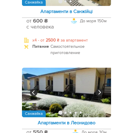
Санжейка
Апартаменти в Санжійці
от
600 ₴
До моря
150м
с человека
x4 -
от
2500
₴
за апартамент
Питание
Самостоятельное
приготовление
Санжейка
Апартаменти в Леонидово
от
550 ₴
До моря
30м