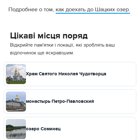
Подробнее о том,
как доехать до Шацких озер.
Цікаві місця поряд
Відкрийте пам'ятки і локації, які зроблять ваш
відпочинок ще яскравішим.
Храм Святого Николая Чудотворца
монастырь Петро-Павловский
озеро Соминец