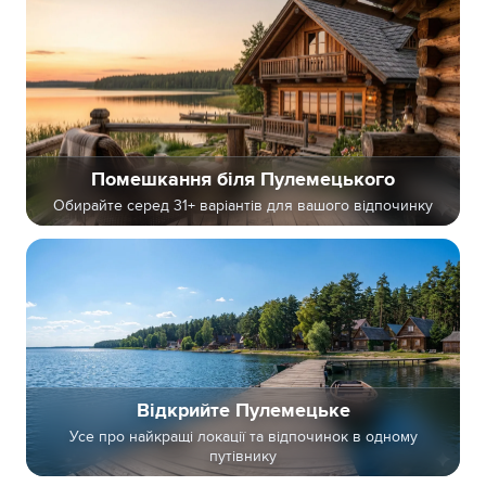
Помешкання біля Пулемецького
Обирайте серед 31+ варіантів для вашого відпочинку
Відкрийте Пулемецьке
Усе про найкращі локації та відпочинок в одному
путівнику