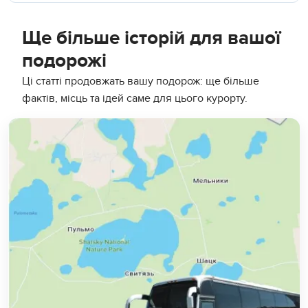
Ще більше історій для вашої
подорожі
Ці статті продовжать вашу подорож: ще більше
фактів, місць та ідей саме для цього курорту.