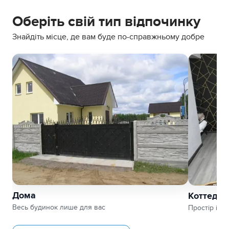
Оберіть свій тип відпочинку
Знайдіть місце, де вам буде по-справжньому добре
Дома
Коттедж
Весь будинок лише для вас
Простір і з