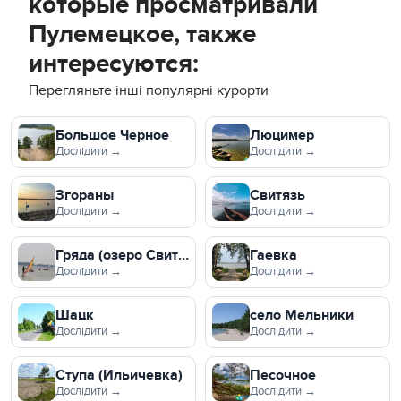
которые просматривали
Пулемецкое, также
интересуются:
Перегляньте інші популярні курорти
Большое Черное
Люцимер
Дослідити →
Дослідити →
Згораны
Свитязь
Дослідити →
Дослідити →
Гряда (озеро Свитязь)
Гаевка
Дослідити →
Дослідити →
Шацк
село Мельники
Дослідити →
Дослідити →
Ступа (Ильичевка)
Песочное
Дослідити →
Дослідити →