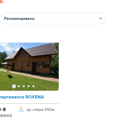
2
Сортировка
партаменти ROXENA
0 ₴
до озера
550м
овека