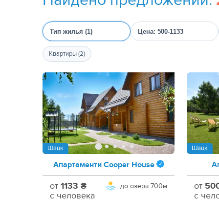
Тип жилья (1)
Цена: 500-1133
Квартиры (2)
Шацк
Шацк
Апартаменти Cooper House
А
от
1133 ₴
от
50
до озера
700м
с человека
с чел