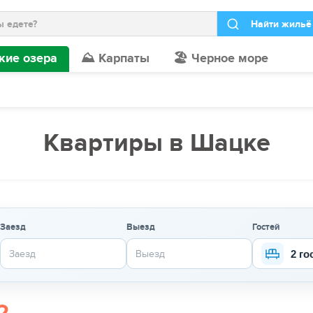
кие озера
⛰️ Карпаты
🏖️ Черное море
Квартиры в Шацке
Заезд
Выезд
Гостей
2 го