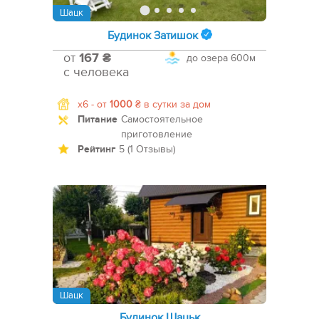
Шацк
Будинок Затишок
от
167 ₴
до озера
600м
с человека
x6 -
от
1000
₴
в сутки за дом
Питание
Самостоятельное
приготовление
Рейтинг
5 (1 Отзывы)
Шацк
Будинок Шацьк