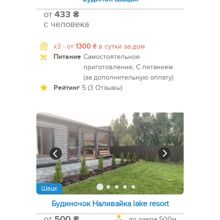
от
433 ₴
с человека
x3 -
от
1300
₴
в сутки за дом
Питание
Самостоятельное
приготовление, С питанием
(за дополнительную оплату)
Рейтинг
5 (3 Отзывы)
Шацк
Будиночок Наливайка lake resort
от
500 ₴
до озера
500м