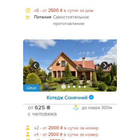
x8 -
от
2500
₴
в сутки за дом
Питание
Самостоятельное
приготовление
Шацк
Котедж Сонячний
от
625 ₴
до озера
300м
с человека
x2 -
от
2000
₴
в сутки за номер
x4 -
от
2500
₴
в сутки за номер