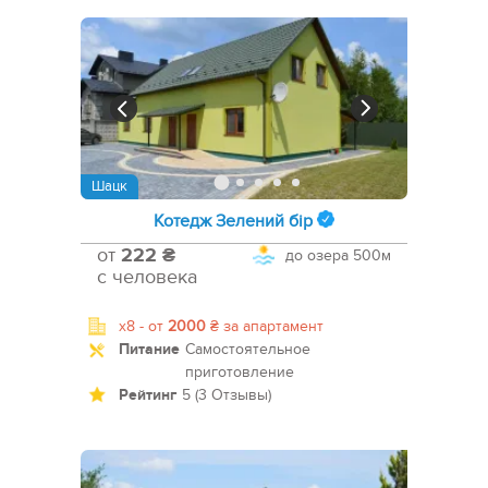
Шацк
Котедж Зелений бір
от
222 ₴
до озера
500м
с человека
x8 -
от
2000
₴
за апартамент
Питание
Самостоятельное
приготовление
Рейтинг
5 (3 Отзывы)