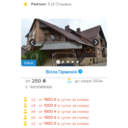
Рейтинг
5 (3 Отзывы)
Шацк
Вілла Гармонія
от
250 ₴
до озера
300м
с человека
x2 -
от
1600
₴
в сутки за номер
x4 -
от
1000
₴
в сутки за номер
x6 -
от
1600
₴
в сутки за номер
x5 -
от
1500
₴
в сутки за номер
x2 -
от
1400
₴
в сутки за номер