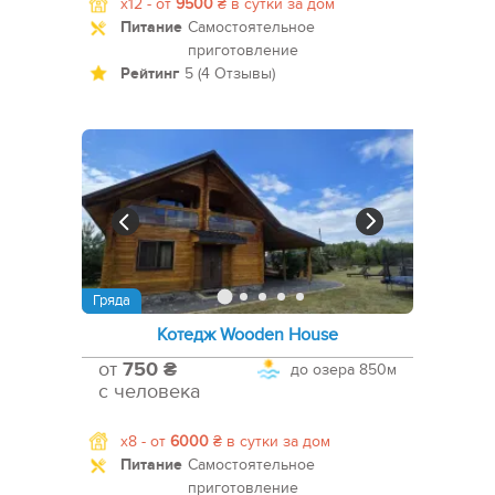
x12 -
от
9500
₴
в сутки за дом
Питание
Самостоятельное
приготовление
Рейтинг
5 (4 Отзывы)
Гряда
Котедж Wooden House
от
750 ₴
до озера
850м
с человека
x8 -
от
6000
₴
в сутки за дом
Питание
Самостоятельное
приготовление