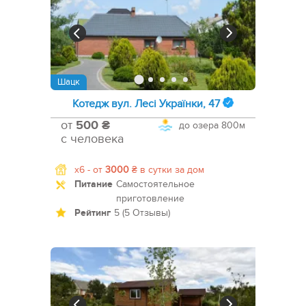
Шацк
Котедж вул. Лесі Українки, 47
от
500 ₴
до озера
800м
с человека
x6 -
от
3000
₴
в сутки за дом
Питание
Самостоятельное
приготовление
Рейтинг
5 (5 Отзывы)