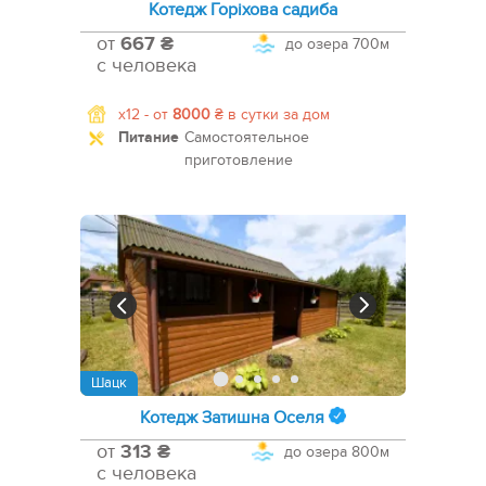
Котедж Горіхова садиба
от
667 ₴
до озера
700м
с человека
x12 -
от
8000
₴
в сутки за дом
Питание
Самостоятельное
приготовление
Шацк
Котедж Затишна Оселя
от
313 ₴
до озера
800м
с человека