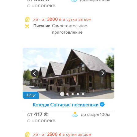
с человека
x6 -
от
3000
₴
в сутки за дом
Питание
Самостоятельное
приготовление
Шацк
Котедж Світязькі посиденьки
от
417 ₴
до озера
100м
с человека
x6 -
от
2500
₴
в сутки за дом