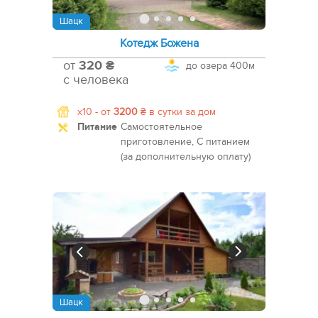
Шацк
Котедж Божена
от
320 ₴
до озера
400м
с человека
x10 -
от
3200
₴
в сутки за дом
Питание
Самостоятельное
приготовление, С питанием
(за дополнительную оплату)
Шацк