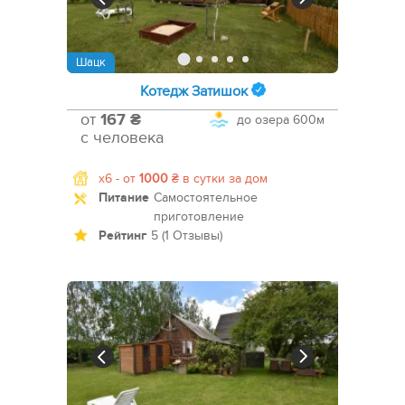
Шацк
Котедж Затишок
от
167 ₴
до озера
600м
с человека
x6 -
от
1000
₴
в сутки за дом
Питание
Самостоятельное
приготовление
Рейтинг
5 (1 Отзывы)