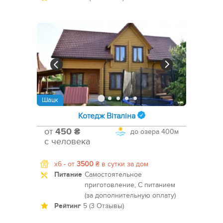
Шацк
Котедж Віталіна
от
450 ₴
до озера
400м
с человека
x6 -
от
3500
₴
в сутки за дом
Питание
Самостоятельное
приготовление, С питанием
(за дополнительную оплату)
Рейтинг
5 (3 Отзывы)