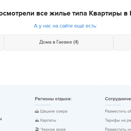
осмотрели все жилье типа Квартиры в 
А у нас на сайте ещё есть:
Дома в Гаевке (4)
Регионы отдыха:
Сотрудниче
🌅 Шацкие озера
Разместить 
ы
⛰️ Карпаты
Тарифы на р
🏖️ Черное море
Разместить н