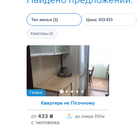
Тип жилья (1)
Цена: 433-433
Квартиры (3)
Гаевка
Квартира на Пісочному
от
433 ₴
до озера
350м
с человека