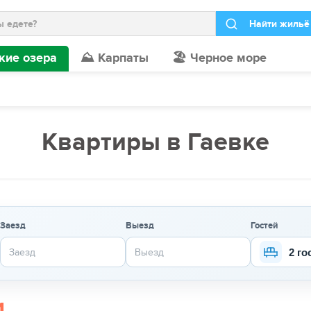
кие озера
⛰️ Карпаты
🏖️ Черное море
Квартиры в Гаевке
Заезд
Выезд
Гостей
2 го